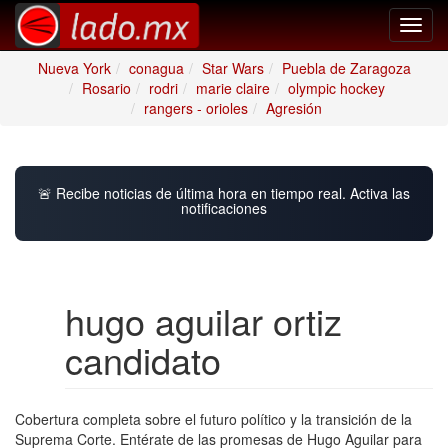
Toggl
navig
Nueva York
conagua
Star Wars
Puebla de Zaragoza
Rosario
rodri
marie claire
olympic hockey
rangers - orioles
Agresión
🚨 Recibe noticias de última hora en tiempo real. Activa las
notificaciones
hugo aguilar ortiz
candidato
Cobertura completa sobre el futuro político y la transición de la
Suprema Corte. Entérate de las promesas de Hugo Aguilar para