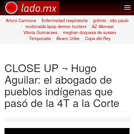
Tog
nav
Arturo Carmona
Enfermedad respiratoria
grêmio - são paulo
mcdonalds kpop demon hunters
AZ Alkmaar
Vitoria Guimaraes
meghan duquesa de sussex
Temporada
Álvaro Uribe
Copa del Rey
CLOSE UP ¬ Hugo
Aguilar: el abogado de
pueblos indígenas que
pasó de la 4T a la Corte