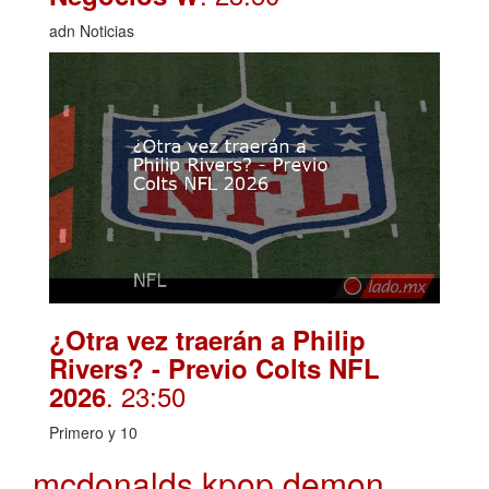
adn Noticias
¿Otra vez traerán a Philip
Rivers? - Previo Colts NFL
. 23:50
2026
Primero y 10
mcdonalds kpop demon