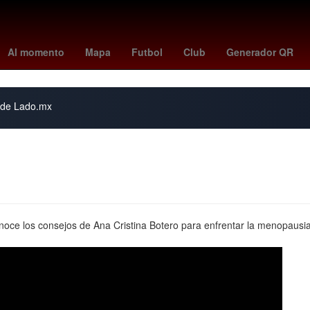
pago beca rita cetina primaria
Guillermo Almada
Pago
Españ
Al momento
Mapa
Futbol
Club
Generador QR
s de Lado.mx
oce los consejos de Ana Cristina Botero para enfrentar la menopausia.