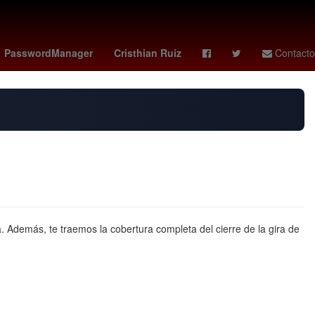
a
soborno
27 de marzo
amanda anisimova
PasswordManager
Cristhian Ruiz
Contacto
 Además, te traemos la cobertura completa del cierre de la gira de