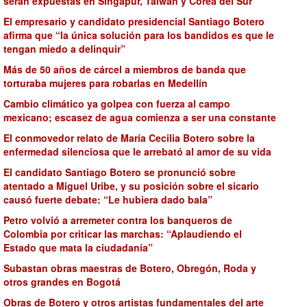
serán expuestas en Singapur, Taiwán y Corea del Sur
El empresario y candidato presidencial Santiago Botero
afirma que “la única solución para los bandidos es que le
tengan miedo a delinquir”
Más de 50 años de cárcel a miembros de banda que
torturaba mujeres para robarlas en Medellín
Cambio climático ya golpea con fuerza al campo
mexicano; escasez de agua comienza a ser una constante
El conmovedor relato de María Cecilia Botero sobre la
enfermedad silenciosa que le arrebató al amor de su vida
El candidato Santiago Botero se pronunció sobre
atentado a Miguel Uribe, y su posición sobre el sicario
causó fuerte debate: “Le hubiera dado bala”
Petro volvió a arremeter contra los banqueros de
Colombia por criticar las marchas: “Aplaudiendo el
Estado que mata la ciudadanía”
Subastan obras maestras de Botero, Obregón, Roda y
otros grandes en Bogotá
Obras de Botero y otros artistas fundamentales del arte