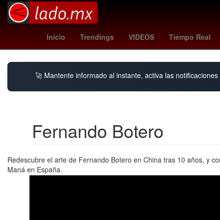
Dólar estadounidense
Aguascalientes
Twitch
Inicio
Trendings
VIDEOS
Tiempo Real
🚀 Mantente informado al instante, activa las notificacione
Fernando Botero
Redescubre el arte de Fernando Botero en China tras 10 años, y con
Maná en España.