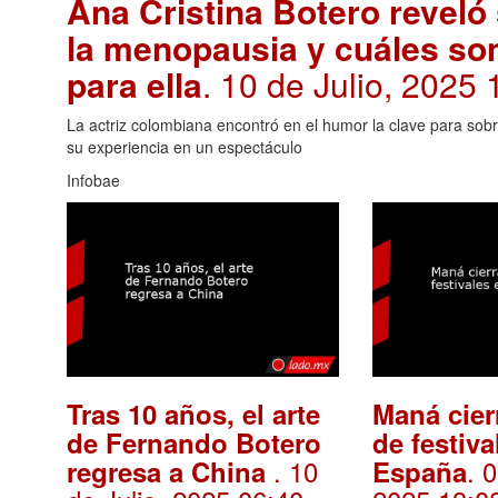
Ana Cristina Botero reveló
la menopausia y cuáles so
para ella
. 10 de Julio, 2025 
La actriz colombiana encontró en el humor la clave para sob
su experiencia en un espectáculo
Infobae
Tras 10 años, el arte
Maná cier
de Fernando Botero
de festiva
. 10
. 
regresa a China
España