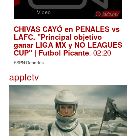
CHIVAS CAYÓ en PENALES vs
LAFC. "Principal objetivo
ganar LIGA MX y NO LEAGUES
. 02:20
CUP" | Futbol Picante
ESPN Deportes
appletv