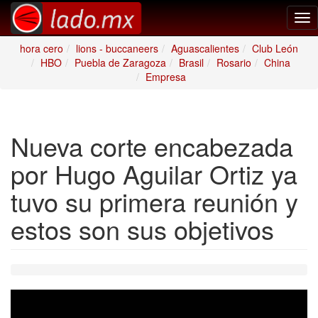
Tog
nav
hora cero
lions - buccaneers
Aguascalientes
Club León
HBO
Puebla de Zaragoza
Brasil
Rosario
China
Empresa
Nueva corte encabezada
por Hugo Aguilar Ortiz ya
tuvo su primera reunión y
estos son sus objetivos