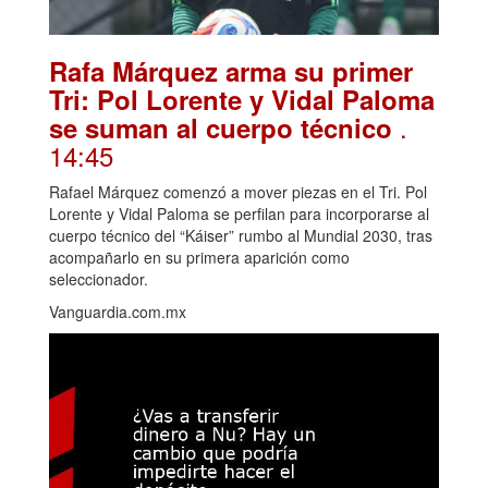
Rafa Márquez arma su primer
Tri: Pol Lorente y Vidal Paloma
.
se suman al cuerpo técnico
14:45
Rafael Márquez comenzó a mover piezas en el Tri. Pol
Lorente y Vidal Paloma se perfilan para incorporarse al
cuerpo técnico del “Káiser” rumbo al Mundial 2030, tras
acompañarlo en su primera aparición como
seleccionador.
Vanguardia.com.mx