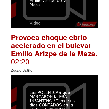
Provoca choque ebrio
acelerado en el bulevar
Emilio Arizpe de la Maza
.
02:20
Zócalo Saltillo