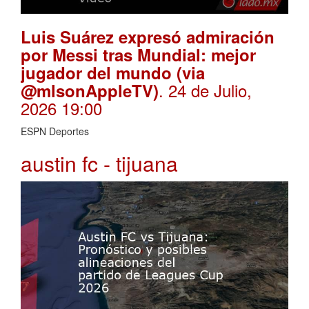
Luis Suárez expresó admiración
por Messi tras Mundial: mejor
jugador del mundo (via
. 24 de Julio,
@mlsonAppleTV)
2026 19:00
ESPN Deportes
austin fc - tijuana