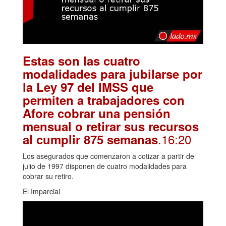
Estas son las cuatro
modalidades para jubilarse por
la Ley 97 del IMSS que
permiten a trabajadores con
Afore cobrar una pensión
mensual o retirar sus recursos
.16:20
al cumplir 875 semanas
Los asegurados que comenzaron a cotizar a partir de
julio de 1997 disponen de cuatro modalidades para
cobrar su retiro.
El Imparcial