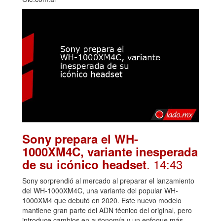
Sony prepara el WH-
1000XM4C, variante inesperada
. 14:43
de su icónico headset
Sony sorprendió al mercado al preparar el lanzamiento
del WH-1000XM4C, una variante del popular WH-
1000XM4 que debutó en 2020. Este nuevo modelo
mantiene gran parte del ADN técnico del original, pero
introduce cambios en autonomía y un enfoque más