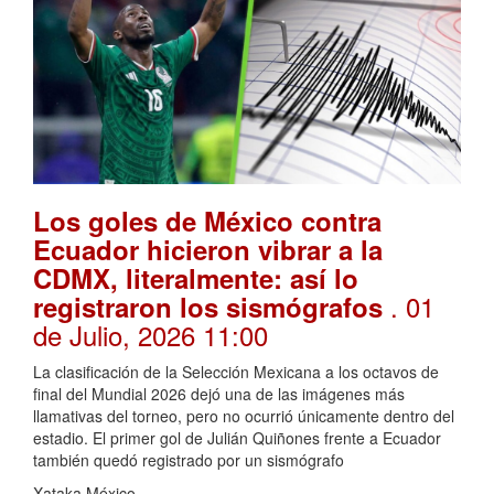
Los goles de México contra
Ecuador hicieron vibrar a la
CDMX, literalmente: así lo
. 01
registraron los sismógrafos
de Julio, 2026 11:00
La clasificación de la Selección Mexicana a los octavos de
final del Mundial 2026 dejó una de las imágenes más
llamativas del torneo, pero no ocurrió únicamente dentro del
estadio. El primer gol de Julián Quiñones frente a Ecuador
también quedó registrado por un sismógrafo
Xataka México