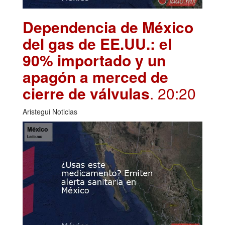
Dependencia de México
del gas de EE.UU.: el
90% importado y un
apagón a merced de
cierre de válvulas
. 20:20
Aristegui Noticias