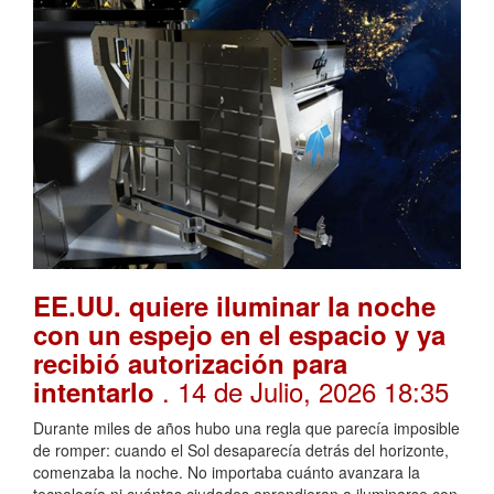
EE.UU. quiere iluminar la noche
con un espejo en el espacio y ya
recibió autorización para
. 14 de Julio, 2026 18:35
intentarlo
Durante miles de años hubo una regla que parecía imposible
de romper: cuando el Sol desaparecía detrás del horizonte,
comenzaba la noche. No importaba cuánto avanzara la
tecnología ni cuántas ciudades aprendieran a iluminarse con