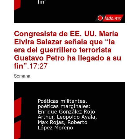
Congresista de EE. UU. María
Elvira Salazar señala que “la
era del guerrillero terrorista
Gustavo Petro ha llegado a su
.17:27
fin”
Semana