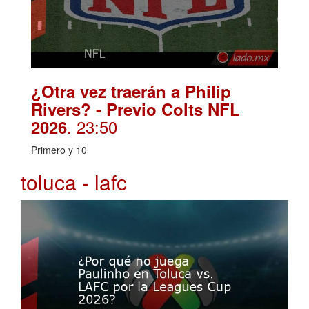
¿Otra vez traerán a Philip
Rivers? - Previo Colts NFL
. 23:50
2026
Primero y 10
toluca - lafc