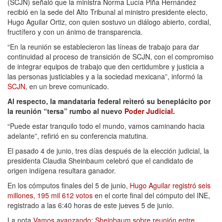
(SCJN) señaló que la ministra Norma Lucía Piña Hernández
recibió en la sede del Alto Tribunal al ministro presidente electo,
Hugo Aguilar Ortiz, con quien sostuvo un diálogo abierto, cordial,
fructífero y con un ánimo de transparencia.
“En la reunión se establecieron las líneas de trabajo para dar
continuidad al proceso de transición de SCJN, con el compromiso
de integrar equipos de trabajo que den certidumbre y justicia a
las personas justiciables y a la sociedad mexicana”, informó la
SCJN
, en un breve comunicado.
Al respecto, la mandataria federal reiteró su beneplácito por
la reunión “tersa” rumbo al nuevo
Poder Judicial.
“Puede estar tranquilo todo el mundo, vamos caminando hacia
adelante”, refirió en su conferencia matutina.
El pasado 4 de junio, tres días después de la elección judicial, la
presidenta Claudia Sheinbaum celebró que el candidato de
origen indígena resultara ganador.
En los cómputos finales del 5 de junio,
Hugo Aguilar registró seis
millones, 195 mil 612 votos
en el corte final del cómputo del INE,
registrado a las 6:40 horas de este jueves 5 de junio.
La nota
Vamos avanzando: Sheinbaum sobre reunión entre