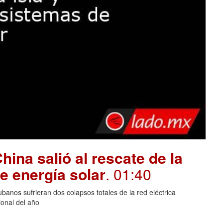
hina salió al rescate de la
e energía solar
. 01:40
banos sufrieran dos colapsos totales de la red eléctrica
onal del año