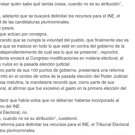
evisar quién sabe qué tantas cosas, cuando no es su atribución”,
adelantó que se buscará delimitar los recursos para el INE, el
ad de las candidaturas plurinominales.
de pesos.
 que actúan por consigna.
cando que se cumpla la voluntad del pueblo, que finalmente eso es
ca que se traduce en todo lo que esté en contra del gobierno de la
independientemente de cuál sea lo que se presente”, reprochó.
nta enviará al Congreso modificaciones en materia electoral, al
s nulos en la pasada elección judicial.
mo parte de sus 100 puntos de gobierno, presentará una reforma
imitó en el conteo de votos de la pasada elección del Poder Judicial.
nsa matutina, la mandataria recordó que, como parte de sus
l, al afirmar que fue excesivo el gasto en la primera elección del
n decir que había votos que no deberían haberse incorporado al
 no del INE.
l Electoral, no.
, cuando no es su atribución”, cuestionó.
forma para delimitar los recursos para el INE, el Tribunal Electoral
atos plurinominales.