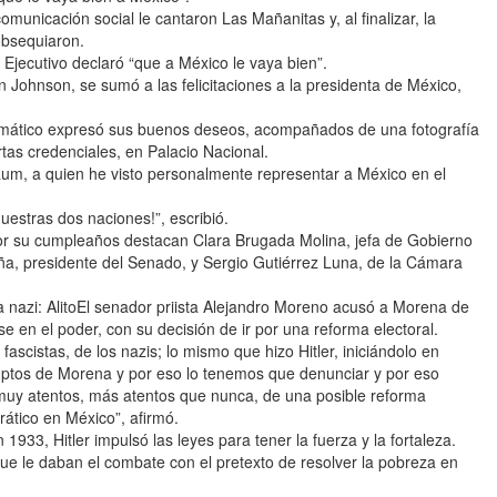
omunicación social le cantaron Las Mañanitas y, al finalizar, la
obsequiaron.
l Ejecutivo declaró “que a México le vaya bien”.
 Johnson, se sumó a las felicitaciones a la presidenta de México,
lomático expresó sus buenos deseos, acompañados de una fotografía
tas credenciales, en Palacio Nacional.
aum, a quien he visto personalmente representar a México en el
estras dos naciones!”, escribió.
a por su cumpleaños destacan Clara Brugada Molina, jefa de Gobierno
a, presidente del Senado, y Sergio Gutiérrez Luna, de la Cámara
nazi: AlitoEl senador priista Alejandro Moreno acusó a Morena de
se en el poder, con su decisión de ir por una reforma electoral.
scistas, de los nazis; lo mismo que hizo Hitler, iniciándolo en
ruptos de Morena y por eso lo tenemos que denunciar y por eso
uy atentos, más atentos que nunca, de una posible reforma
rático en México”, afirmó.
933, Hitler impulsó las leyes para tener la fuerza y la fortaleza.
 que le daban el combate con el pretexto de resolver la pobreza en