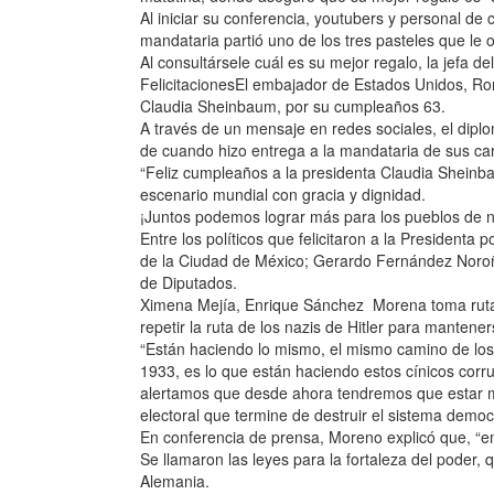
Al iniciar su conferencia, youtubers y personal de c
mandataria partió uno de los tres pasteles que le 
Al consultársele cuál es su mejor regalo, la jefa de
FelicitacionesEl embajador de Estados Unidos, Ron
Claudia Sheinbaum, por su cumpleaños 63.
A través de un mensaje en redes sociales, el dip
de cuando hizo entrega a la mandataria de sus car
“Feliz cumpleaños a la presidenta Claudia Sheinb
escenario mundial con gracia y dignidad.
¡Juntos podemos lograr más para los pueblos de nu
Entre los políticos que felicitaron a la President
de la Ciudad de México; Gerardo Fernández Noroñ
de Diputados.
Ximena Mejía, Enrique Sánchez Morena toma ruta 
repetir la ruta de los nazis de Hitler para mantener
“Están haciendo lo mismo, el mismo camino de los fa
1933, es lo que están haciendo estos cínicos cor
alertamos que desde ahora tendremos que estar m
electoral que termine de destruir el sistema democ
En conferencia de prensa, Moreno explicó que, “en 1
Se llamaron las leyes para la fortaleza del poder,
Alemania.