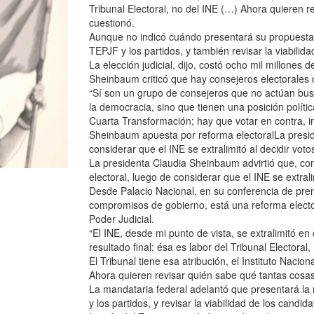
Tribunal Electoral, no del INE (…) Ahora quieren r
cuestionó.
Aunque no indicó cuándo presentará su propuesta, 
TEPJF y los partidos, y también revisar la viabilid
La elección judicial, dijo, costó ocho mil millones 
Sheinbaum criticó que hay consejeros electorales
“Sí son un grupo de consejeros que no actúan bus
la democracia, sino que tienen una posición políti
Cuarta Transformación; hay que votar en contra, 
Sheinbaum apuesta por reforma electoralLa preside
considerar que el INE se extralimitó al decidir voto
La presidenta Claudia Sheinbaum advirtió que, co
electoral, luego de considerar que el INE se extral
Desde Palacio Nacional, en su conferencia de pre
compromisos de gobierno, está una reforma electora
Poder Judicial.
“El INE, desde mi punto de vista, se extralimitó e
resultado final; ésa es labor del Tribunal Electoral,
El Tribunal tiene esa atribución, el Instituto Naciona
Ahora quieren revisar quién sabe qué tantas cosas
La mandataria federal adelantó que presentará la re
y los partidos, y revisar la viabilidad de los candid