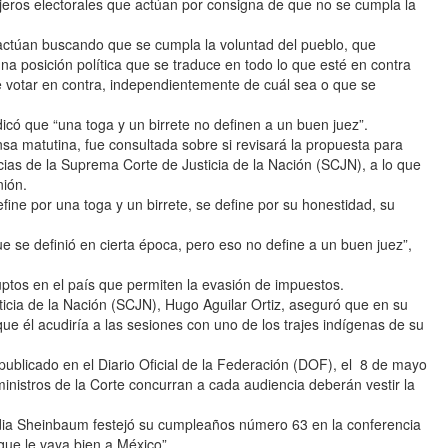
ejeros electorales que actúan por consigna de que no se cumpla la
actúan buscando que se cumpla la voluntad del pueblo, que
na posición política que se traduce en todo lo que esté en contra
e votar en contra, independientemente de cuál sea o que se
icó que “una toga y un birrete no definen a un buen juez”.
sa matutina, fue consultada sobre si revisará la propuesta para
ncias de la Suprema Corte de Justicia de la Nación (SCJN), a lo que
nión.
ine por una toga y un birrete, se define por su honestidad, su
que se definió en cierta época, pero eso no define a un buen juez”,
ptos en el país que permiten la evasión de impuestos.
icia de la Nación (SCJN), Hugo Aguilar Ortiz, aseguró que en su
que él acudiría a las sesiones con uno de los trajes indígenas de su
publicado en el Diario Oficial de la Federación (DOF), el 8 de mayo
inistros de la Corte concurran a cada audiencia deberán vestir la
dia Sheinbaum festejó su cumpleaños número 63 en la conferencia
que le vaya bien a México”.