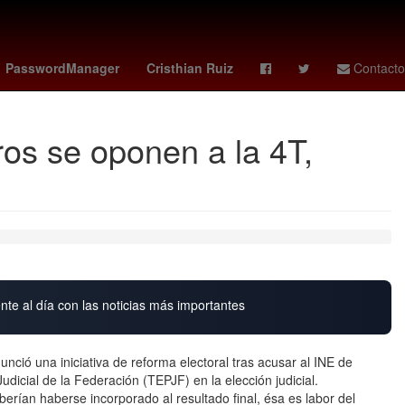
idense
2024
Cashless
Usumacinta
PasswordManager
Cristhian Ruiz
Contacto
ros se oponen a la 4T,
nte al día con las noticias más importantes
ió una iniciativa de reforma electoral tras acusar al INE de
Judicial de la Federación (TEPJF) en la elección judicial.
berían haberse incorporado al resultado final, ésa es labor del