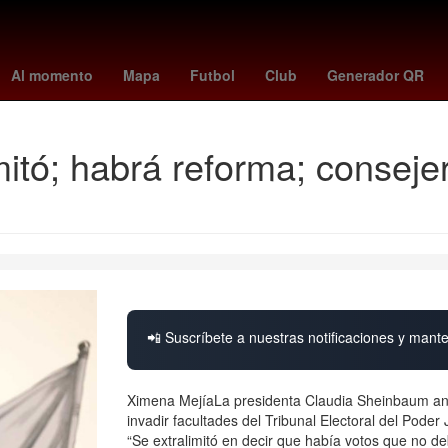
China
Gobierno
cometa interestelar
Barbados
Dólar estadoun
Al momento
Mapa
Futbol
Club
Generador QR
itó; habrá reforma; conseje
📲 Suscríbete a nuestras notificaciones y mante
Ximena MejíaLa presidenta Claudia Sheinbaum anunc
invadir facultades del Tribunal Electoral del Poder 
“Se extralimitó en decir que había votos que no de