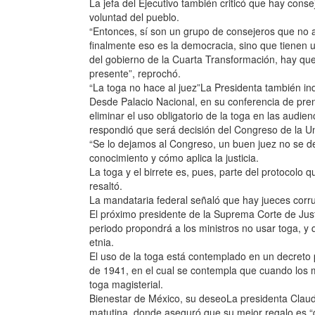
La jefa del Ejecutivo también criticó que hay cons
voluntad del pueblo.
“Entonces, sí son un grupo de consejeros que no 
finalmente eso es la democracia, sino que tienen u
del gobierno de la Cuarta Transformación, hay qu
presente”, reprochó.
“La toga no hace al juez”La Presidenta también ind
Desde Palacio Nacional, en su conferencia de pren
eliminar el uso obligatorio de la toga en las audie
respondió que será decisión del Congreso de la U
“Se lo dejamos al Congreso, un buen juez no se def
conocimiento y cómo aplica la justicia.
La toga y el birrete es, pues, parte del protocolo 
resaltó.
La mandataria federal señaló que hay jueces corru
El próximo presidente de la Suprema Corte de Just
periodo propondrá a los ministros no usar toga, y 
etnia.
El uso de la toga está contemplado en un decreto 
de 1941, en el cual se contempla que cuando los m
toga magisterial.
Bienestar de México, su deseoLa presidenta Clau
matutina, donde aseguró que su mejor regalo es “