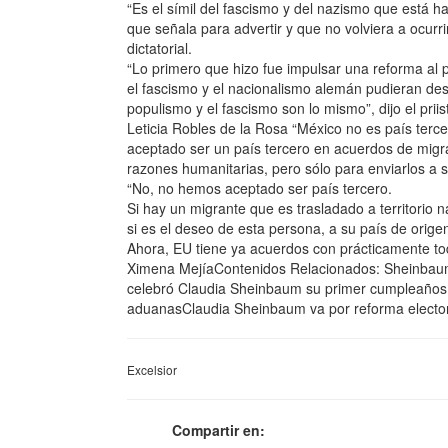
“Es el símil del fascismo y del nazismo que está 
que señala para advertir y que no volviera a ocurri
dictatorial.
“Lo primero que hizo fue impulsar una reforma al po
el fascismo y el nacionalismo alemán pudieran desi
populismo y el fascismo son lo mismo”, dijo el priis
Leticia Robles de la Rosa “México no es país ter
aceptado ser un país tercero en acuerdos de migra
razones humanitarias, pero sólo para enviarlos a s
“No, no hemos aceptado ser país tercero.
Si hay un migrante que es trasladado a territorio n
si es el deseo de esta persona, a su país de orige
Ahora, EU tiene ya acuerdos con prácticamente todo
Ximena MejíaContenidos Relacionados: Sheinbaum 
celebró Claudia Sheinbaum su primer cumpleaños
aduanasClaudia Sheinbaum va por reforma electora
Excelsior
Compartir en: