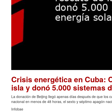
Crisis energética en Cuba: C
isla y donó 5.000 sistemas d
La donación de Beijing llegó apenas días después de que los cu
nacional en menos de 48 horas, el sexto y séptimo apagón naci
Infobae