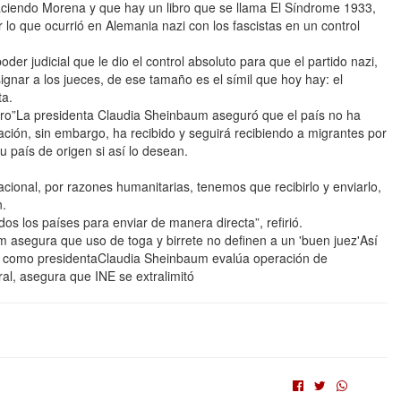
haciendo Morena y que hay un libro que se llama El Síndrome 1933,
r lo que ocurrió en Alemania nazi con los fascistas en un control
der judicial que le dio el control absoluto para que el partido nazi,
gnar a los jueces, de ese tamaño es el símil que hoy hay: el
ta.
cero”La presidenta Claudia Sheinbaum aseguró que el país no ha
ción, sin embargo, ha recibido y seguirá recibiendo a migrantes por
u país de origen si así lo desean.
acional, por razones humanitarias, tenemos que recibirlo y enviarlo,
n.
s los países para enviar de manera directa”, refirió.
asegura que uso de toga y birrete no definen a un 'buen juez'Así
 como presidentaClaudia Sheinbaum evalúa operación de
l, asegura que INE se extralimitó