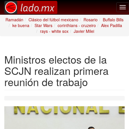
Tog
nav
Ramadán
Clásico del fútbol mexicano
Rosario
Buffalo Bills
ke buena
Star Wars
corinthians - cruzeiro
Alex Padilla
rays - white sox
Javier Milei
Ministros electos de la
SCJN realizan primera
reunión de trabajo