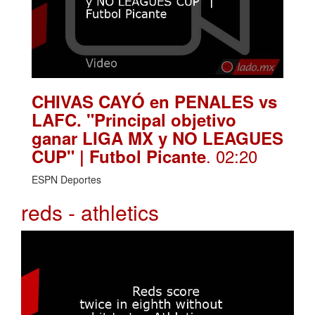
CHIVAS CAYÓ en PENALES vs
LAFC. "Principal objetivo
ganar LIGA MX y NO LEAGUES
. 02:20
CUP" | Futbol Picante
ESPN Deportes
reds - athletics