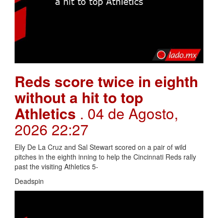
Reds score twice in eighth
without a hit to top
Athletics
. 04 de Agosto,
2026 22:27
Elly De La Cruz and Sal Stewart scored on a pair of wild
pitches in the eighth inning to help the Cincinnati Reds rally
past the visiting Athletics 5-
Deadspin