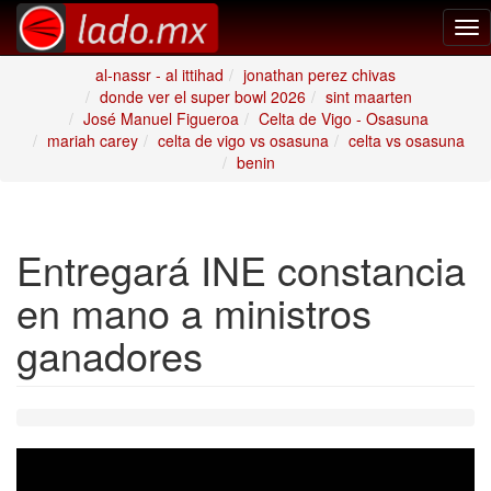
Tog
nav
al-nassr - al ittihad
jonathan perez chivas
donde ver el super bowl 2026
sint maarten
José Manuel Figueroa
Celta de Vigo - Osasuna
mariah carey
celta de vigo vs osasuna
celta vs osasuna
benin
Entregará INE constancia
en mano a ministros
ganadores