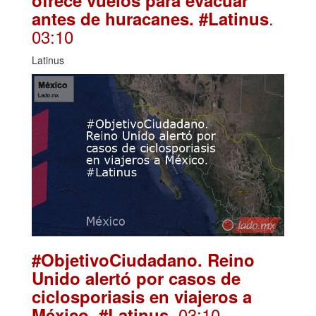
.
antes de huracanes. #Latinus
03:10
Latinus
#ObjetivoCiudadano. Reino
Unido alertó por casos de
ciclosporiasis en viajeros a
. 03:10
México. #Latinus