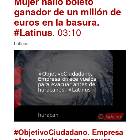
Mujer halló boleto
ganador de un millón de
euros en la basura.
#Latinus
. 03:10
Latinus
#ObjetivoCiudadano. Empresa
ofrece vuelos para evacuar