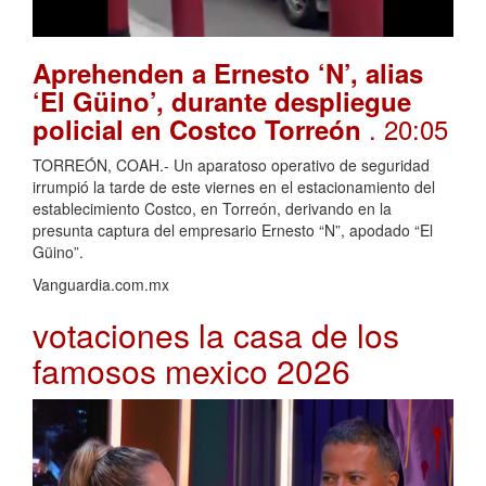
Aprehenden a Ernesto ‘N’, alias
‘El Güino’, durante despliegue
. 20:05
policial en Costco Torreón
TORREÓN, COAH.- Un aparatoso operativo de seguridad
irrumpió la tarde de este viernes en el estacionamiento del
establecimiento Costco, en Torreón, derivando en la
presunta captura del empresario Ernesto “N”, apodado “El
Güino”.
Vanguardia.com.mx
votaciones la casa de los
famosos mexico 2026