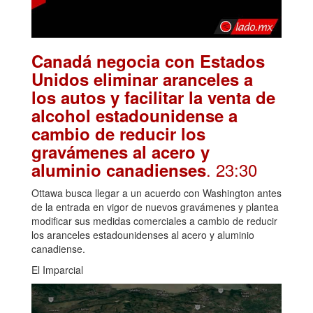
Canadá negocia con Estados
Unidos eliminar aranceles a
los autos y facilitar la venta de
alcohol estadounidense a
cambio de reducir los
gravámenes al acero y
. 23:30
aluminio canadienses
Ottawa busca llegar a un acuerdo con Washington antes
de la entrada en vigor de nuevos gravámenes y plantea
modificar sus medidas comerciales a cambio de reducir
los aranceles estadounidenses al acero y aluminio
canadiense.
El Imparcial