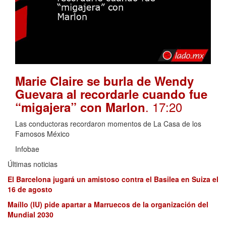
Marie Claire se burla de Wendy
Guevara al recordarle cuando fue
. 17:20
“migajera” con Marlon
Las conductoras recordaron momentos de La Casa de los
Famosos México
Infobae
Últimas noticias
El Barcelona jugará un amistoso contra el Basilea en Suiza el
16 de agosto
Maíllo (IU) pide apartar a Marruecos de la organización del
Mundial 2030