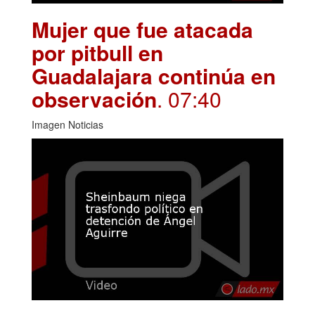
Mujer que fue atacada
por pitbull en
Guadalajara continúa en
observación
. 07:40
Imagen Noticias