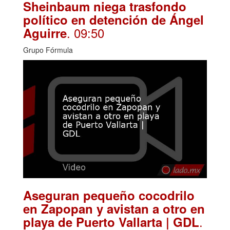
Sheinbaum niega trasfondo
político en detención de Ángel
. 09:50
Aguirre
Grupo Fórmula
Aseguran pequeño cocodrilo
en Zapopan y avistan a otro en
.
playa de Puerto Vallarta | GDL