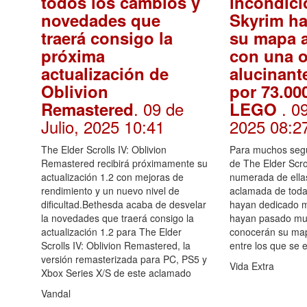
todos los cambios y
incondici
novedades que
Skyrim ha
traerá consigo la
su mapa 
próxima
con una 
actualización de
alucinant
Oblivion
por 73.00
. 09 de
. 0
Remastered
LEGO
Julio, 2025 10:41
2025 08:2
The Elder Scrolls IV: Oblivion
Para muchos segu
Remastered recibirá próximamente su
de The Elder Scrol
actualización 1.2 con mejoras de
numerada de ellas
rendimiento y un nuevo nivel de
aclamada de toda
dificultad.Bethesda acaba de desvelar
hayan dedicado mi
la novedades que traerá consigo la
hayan pasado mu
actualización 1.2 para The Elder
conocerán su ma
Scrolls IV: Oblivion Remastered, la
entre los que se 
versión remasterizada para PC, PS5 y
Vida Extra
Xbox Series X/S de este aclamado
Vandal