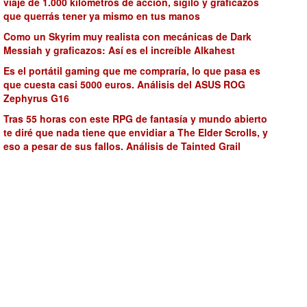
viaje de 1.000 kilómetros de acción, sigilo y graficazos
que querrás tener ya mismo en tus manos
Como un Skyrim muy realista con mecánicas de Dark
Messiah y graficazos: Así es el increíble Alkahest
Es el portátil gaming que me compraría, lo que pasa es
que cuesta casi 5000 euros. Análisis del ASUS ROG
Zephyrus G16
Tras 55 horas con este RPG de fantasía y mundo abierto
te diré que nada tiene que envidiar a The Elder Scrolls, y
eso a pesar de sus fallos. Análisis de Tainted Grail
Las mejores ofertas de PS4 y PS5 en la PS Store de esta
semana (11/06/2025)
¿Dónde está The Elder Scrolls 6? Hoy se cumplen 7 años
de su anuncio oficial por parte de Bethesda
Lo tenía difícil pero va camino de repetir la jugada
maestra de Blasphemous 2. Hazte un favor y prueba la
demo gratis de Ninja Gaiden Ragebound
Xbox Games Showcase 2025. Hora del evento en España
y Latinoamérica, dónde verlo y qué esperar de la