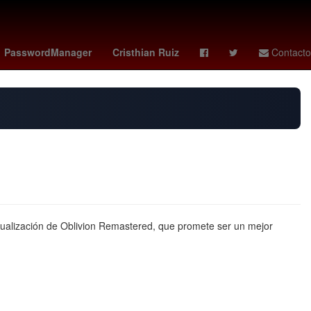
Argentina
Rosario
kenedy
PasswordManager
Cristhian Ruiz
Contacto
ualización de Oblivion Remastered, que promete ser un mejor