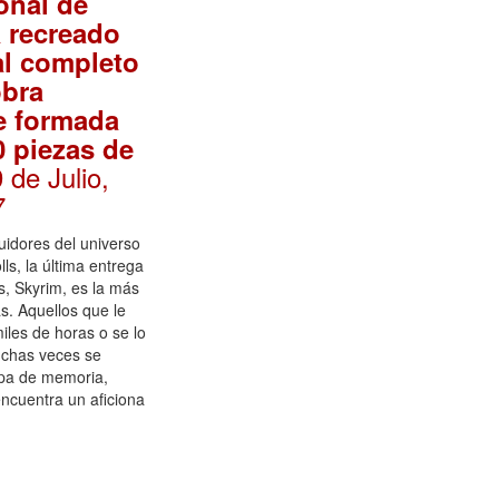
onal de
 recreado
al completo
obra
e formada
0 piezas de
9 de Julio,
7
idores del universo
ls, la última entrega
, Skyrim, es la más
s. Aquellos que le
les de horas o se lo
chas veces se
pa de memoria,
encuentra un aficiona