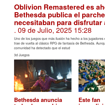
Oblivion Remastered es ah
Bethesda publica el parche
necesitaban para disfrutar
. 09 de Julio, 2025 15:28
Uno de los juegos que más ilusión ha hecho a los jugadores 
trae de vuelta al clásico RPG de fantasía de Bethesda. Aunqu
comunidad ha detectado que el estud
3d Juegos
Bethesda anuncia
Este fan