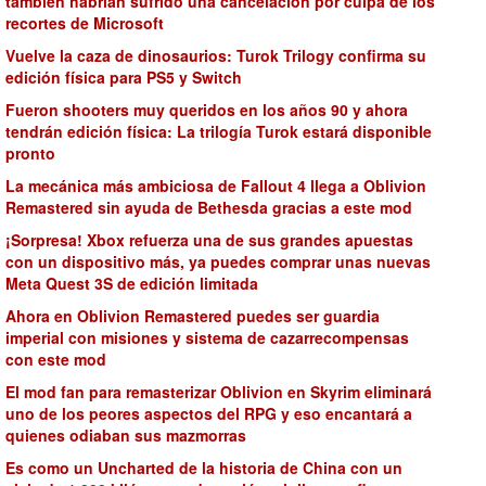
también habrían sufrido una cancelación por culpa de los
recortes de Microsoft
Vuelve la caza de dinosaurios: Turok Trilogy confirma su
edición física para PS5 y Switch
Fueron shooters muy queridos en los años 90 y ahora
tendrán edición física: La trilogía Turok estará disponible
pronto
La mecánica más ambiciosa de Fallout 4 llega a Oblivion
Remastered sin ayuda de Bethesda gracias a este mod
¡Sorpresa! Xbox refuerza una de sus grandes apuestas
con un dispositivo más, ya puedes comprar unas nuevas
Meta Quest 3S de edición limitada
Ahora en Oblivion Remastered puedes ser guardia
imperial con misiones y sistema de cazarrecompensas
con este mod
El mod fan para remasterizar Oblivion en Skyrim eliminará
uno de los peores aspectos del RPG y eso encantará a
quienes odiaban sus mazmorras
Es como un Uncharted de la historia de China con un