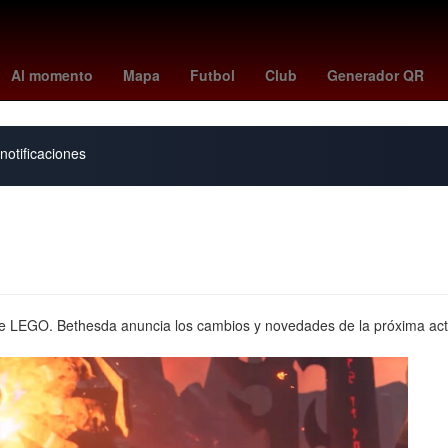
ler
Aguascalientes
27 de marzo
Incendio
Gobierno
2024
Al momento
Mapa
Futbol
Club
Generador QR
notificaciones
de LEGO. Bethesda anuncia los cambios y novedades de la próxima act