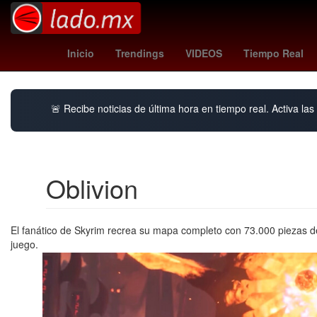
artificial intelligence
Ezra Mil
Inicio
Trendings
VIDEOS
Tiempo Real
🚨 Recibe noticias de última hora en tiempo real. Activa las 
Oblivion
El fanático de Skyrim recrea su mapa completo con 73.000 piezas 
juego.