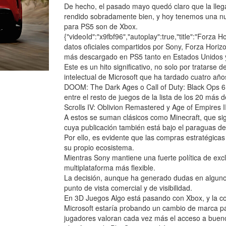
De hecho, el pasado mayo quedó claro que la lleg
rendido sobradamente bien, y hoy tenemos una nu
para PS5 son de Xbox.
{"videoId":"x9fbf96","autoplay":true,"title":"Forza H
datos oficiales compartidos por Sony, Forza Hori
más descargado en PS5 tanto en Estados Unidos
Este es un hito significativo, no solo por tratarse 
intelectual de Microsoft que ha tardado cuatro año
DOOM: The Dark Ages o Call of Duty: Black Ops 6 t
entre el resto de juegos de la lista de los 20 m
Scrolls IV: Oblivion Remastered y Age of Empires II
A estos se suman clásicos como Minecraft, que sig
cuya publicación también está bajo el paraguas de 
Por ello, es evidente que las compras estratégica
su propio ecosistema.
Mientras Sony mantiene una fuerte política de exc
multiplataforma más flexible.
La decisión, aunque ha generado dudas en alguno
punto de vista comercial y de visibilidad.
En 3D Juegos Algo está pasando con Xbox, y la c
Microsoft estaría probando un cambio de marca pa
jugadores valoran cada vez más el acceso a buenos