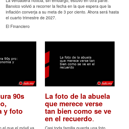
La verdadera noticia, sin embargo, estuvo en otra parte:
Banxico volvió a recorrer la fecha en la que espera que la
inflación converja a su meta de 3 por ciento. Ahora será hasta
el cuarto trimestre de 2027.
El Financiero
ura 90s
La foto de la abuela
o,
que merece verse
 y foto
tan bien como se ve
.
en el recuerdo
el que el móvil ya
Casi toda familia guarda una foto