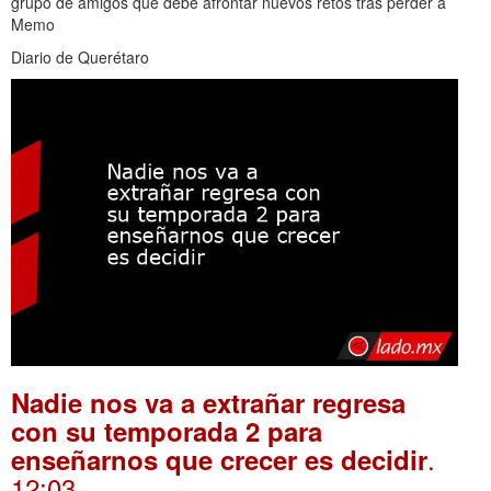
grupo de amigos que debe afrontar nuevos retos tras perder a
Memo
Diario de Querétaro
Nadie nos va a extrañar regresa
con su temporada 2 para
.
enseñarnos que crecer es decidir
12:03