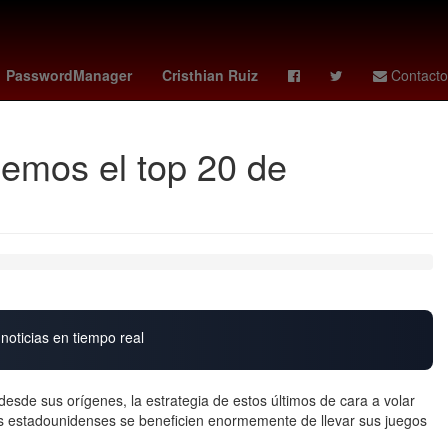
Juegos Olímpicos de París 2024
por
Inmueble
Baloncesto
PasswordManager
Cristhian Ruiz
Contacto
bemos el top 20 de
noticias en tiempo real
esde sus orígenes, la estrategia de estos últimos de cara a volar
s estadounidenses se beneficien enormemente de llevar sus juegos