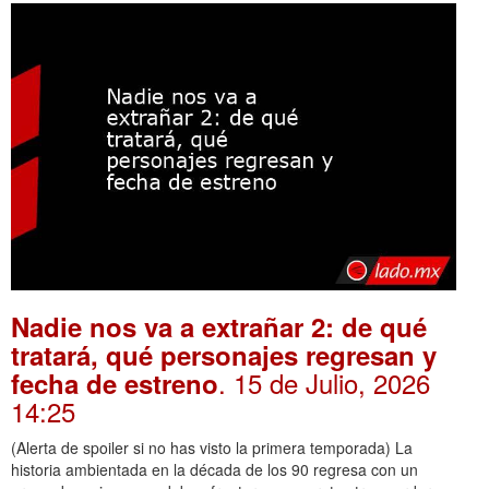
Nadie nos va a extrañar 2: de qué
tratará, qué personajes regresan y
. 15 de Julio, 2026
fecha de estreno
14:25
(Alerta de spoiler si no has visto la primera temporada) La
historia ambientada en la década de los 90 regresa con un