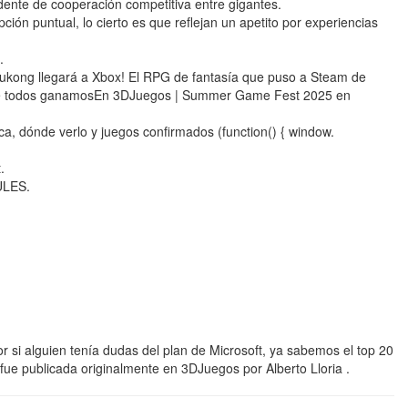
dente de cooperación competitiva entre gigantes.
ión puntual, lo cierto es que reflejan un apetito por experiencias
.
kong llegará a Xbox! El RPG de fantasía que puso a Steam de
s que todos ganamosEn 3DJuegos | Summer Game Fest 2025 en
ca, dónde verlo y juegos confirmados (function() { window.
.
ULES.
Por si alguien tenía dudas del plan de Microsoft, ya sabemos el top 20
fue publicada originalmente en 3DJuegos por Alberto Lloria .