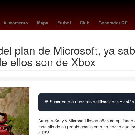
 - cremonese
Tribunal Electoral del Poder Judicial de la Federación
Al momento
Mapa
Futbol
Club
Generador QR
del plan de Microsoft, ya sa
de ellos son de Xbox
💙 Suscríbete a nuestras notificaciones y obtén 
Aunque Sony y Microsoft llevan años compitiendo d
más allá de su propio ecosistema ha hecho que lo
a PS5.