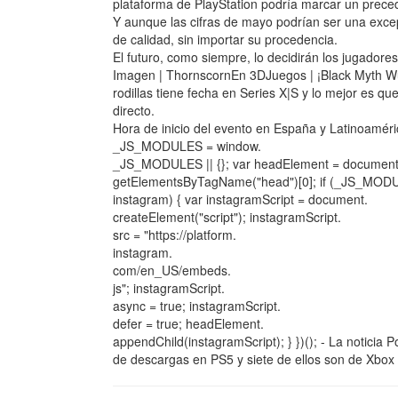
plataforma de PlayStation podría marcar un prece
Y aunque las cifras de mayo podrían ser una excepc
de calidad, sin importar su procedencia.
El futuro, como siempre, lo decidirán los jugadores
Imagen | ThornscornEn 3DJuegos | ¡Black Myth Wu
rodillas tiene fecha en Series X|S y lo mejor e
directo.
Hora de inicio del evento en España y Latinoaméri
_JS_MODULES = window.
_JS_MODULES || {}; var headElement = document
getElementsByTagName("head")[0]; if (_JS_MOD
instagram) { var instagramScript = document.
createElement("script"); instagramScript.
src = "https://platform.
instagram.
com/en_US/embeds.
js"; instagramScript.
async = true; instagramScript.
defer = true; headElement.
appendChild(instagramScript); } })(); - La noticia 
de descargas en PS5 y siete de ellos son de Xbox 