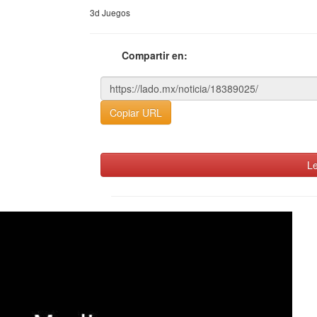
3d Juegos
Compartir en:
Copiar URL
Le