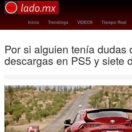
Epidemiología
Perú
celular nokia 1100
Morena
sassuolo
Inicio
Trendings
VIDEOS
Tiempo Real
Por si alguien tenía dudas 
descargas en PS5 y siete 