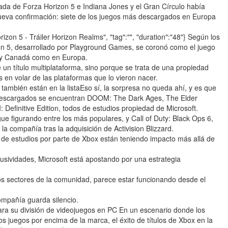
ada de Forza Horizon 5 e Indiana Jones y el Gran Círculo había
eva confirmación: siete de los juegos más descargados en Europa
orizon 5 - Tráiler Horizon Realms", "tag":"", "duration":"48"} Según los
zon 5, desarrollado por Playground Games, se coronó como el juego
 y Canadá como en Europa.
de un título multiplataforma, sino porque se trata de una propiedad
s en volar de las plataformas que lo vieron nacer.
ambién están en la listaEso sí, la sorpresa no queda ahí, y es que
ás descargados se encuentran DOOM: The Dark Ages, The Elder
: Definitive Edition, todos de estudios propiedad de Microsoft.
ue figurando entre los más populares, y Call of Duty: Black Ops 6,
la compañía tras la adquisición de Activision Blizzard.
s de estudios por parte de Xbox están teniendo impacto más allá de
lusividades, Microsoft está apostando por una estrategia
s sectores de la comunidad, parece estar funcionando desde el
ompañía guarda silencio.
ra su división de videojuegos en PC En un escenario donde los
 juegos por encima de la marca, el éxito de títulos de Xbox en la