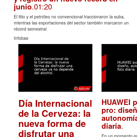
.01:20
junio
El litio y el petróleo no convencional traccionaron la suba,
mientras las exportaciones del sector también marcaron un
récord semestral
Infobae
Día Internacional
HUAWEI p
pro: diseñ
de la Cerveza: la
autonomía
nueva forma de
.
diaria
disfrutar una
En un momento en 