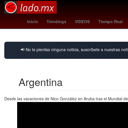
juegos ps plus julio 2025
pacers - nets
deportivo -
Inicio
Trendings
VIDEOS
Tiempo Real
📢 No te pierdas ninguna noticia, suscríbete a nuestras noti
Argentina
Desde las vacaciones de Nico González en Aruba tras el Mundial de 