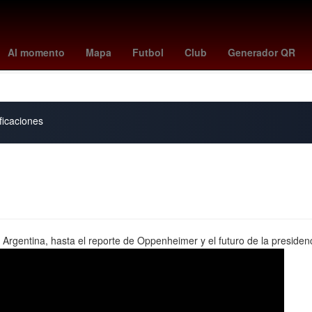
 sporting gijón
Selección de baloncesto de Estados Unidos
Gobier
Al momento
Mapa
Futbol
Club
Generador QR
Grandes Ligas de Béisbol
Chile
ficaciones
Argentina, hasta el reporte de Oppenheimer y el futuro de la presiden