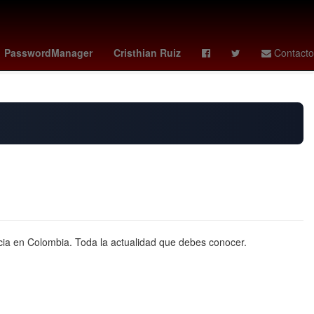
no
LeBron James
Nominación
Juegos Olímpicos
PasswordManager
Cristhian Ruiz
Contacto
cia en Colombia. Toda la actualidad que debes conocer.