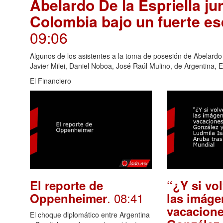
Abelardo De la Espriella j
Colombia bajo un fuerte e
09:06
Algunos de los asistentes a la toma de posesión de Abelardo d
Javier Milei, Daniel Noboa, José Raúl Mulino, de Argentina,
El Financiero
El reporte de
“¿Y si vo
. 08:41
Oppenheimer
las imáge
vacacione
El choque diplomático entre Argentina