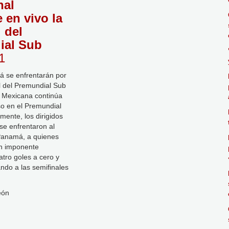
nal
 en vivo la
 del
ial Sub
11
á se enfrentarán por
al del Premundial Sub
n Mexicana continúa
o en el Premundial
mente, los dirigidos
se enfrentaron al
anamá, a quienes
un imponente
tro goles a cero y
ando a las semifinales
eón