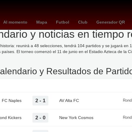
junio
Lana Del Rey
españa vs peru
elecciones coahuila
prep 
Al momento
Mapa
Futbol
Club
Generador QR
ario y noticias en tiempo r
historia: reunirá a 48 selecciones, tendrá 104 partidos y se jugará e
aíses. El torneo comenzó el 11 de junio en el Estadio Azteca de la Ciud
alendario y Resultados de Partid
cal
Resultado
Visitante
2 - 1
FC Naples
AV Alta FC
Rond
2 - 0
ond Kickers
New York Cosmos
Rond