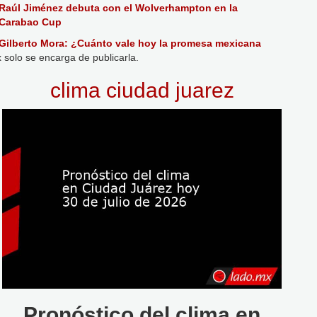
Raúl Jiménez debuta con el Wolverhampton en la
Carabao Cup
Gilberto Mora: ¿Cuánto vale hoy la promesa mexicana
 solo se encarga de publicarla.
que interesa al PSG?
clima ciudad juarez
Pronóstico del clima en