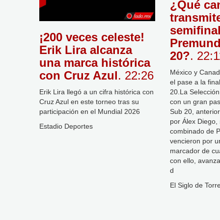
¿Qué ca
transmite
semifinal
¡200 veces celeste!
Premund
Erik Lira alcanza
20?
. 22:
una marca histórica
México y Canad
con Cruz Azul
. 22:26
el pase a la fin
Erik Lira llegó a un cifra histórica con
20.La Selecció
Cruz Azul en este torneo tras su
con un gran pas
participación en el Mundial 2026
Sub 20, anterior
por Álex Diego, 
Estadio Deportes
combinado de P
vencieron por 
marcador de cua
con ello, avanz
d
El Siglo de Torr