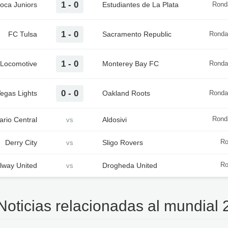
1 - 0
oca Juniors
Estudiantes de La Plata
Ronda
1 - 0
FC Tulsa
Sacramento Republic
Ronda
1 - 0
 Locomotive
Monterey Bay FC
Ronda
0 - 0
egas Lights
Oakland Roots
Ronda
ario Central
Aldosivi
Ronda
vs
Derry City
Sligo Rovers
Ro
vs
lway United
Drogheda United
Ro
vs
Noticias relacionadas al mundial