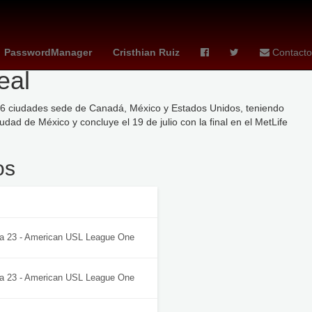
coahuila 2026
Selección de fútbol de España
cubs - giants
PasswordManager
Cristhian Ruiz
Contacto
eal
n 16 ciudades sede de Canadá, México y Estados Unidos, teniendo
ad de México y concluye el 19 de julio con la final en el MetLife
os
Estado / Ronda
a 23 - American USL League One
a 23 - American USL League One