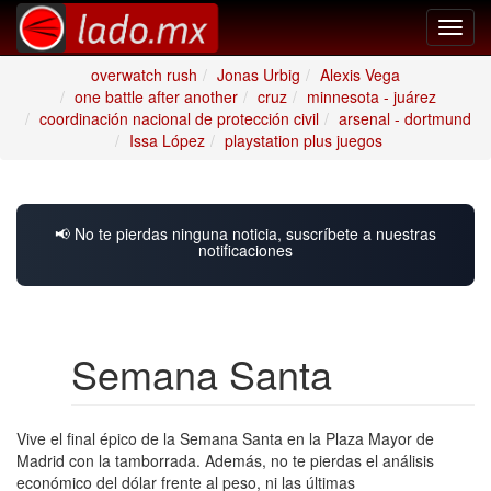
Toggl
navig
overwatch rush
Jonas Urbig
Alexis Vega
one battle after another
cruz
minnesota - juárez
coordinación nacional de protección civil
arsenal - dortmund
Issa López
playstation plus juegos
📢 No te pierdas ninguna noticia, suscríbete a nuestras
notificaciones
Semana Santa
Vive el final épico de la Semana Santa en la Plaza Mayor de
Madrid con la tamborrada. Además, no te pierdas el análisis
económico del dólar frente al peso, ni las últimas