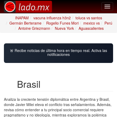
Toggl
navig
INAPAM
vacuna influenza h3n2
toluca vs santos
Germán Berterame
Rogelio Funes Mori
mexico vs
Perú
Antoine Griezmann
Nueva York
Aguascalientes
🚨 Recibe noticias de última hora en tiempo real. Activa las
notificaciones
Brasil
Analiza la creciente tensión diplomática entre Argentina y Brasil,
donde Javier Milei eleva el conflicto tras señalamientos. Además,
revisa cómo entender a tu principal socio comercial requiere
pragmatismo y no ideología, mientras exploramos la polémica