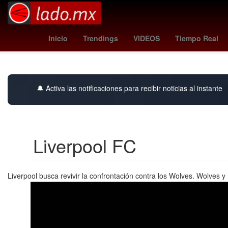
Nintendo
mormon church
padrón nacio
Inicio
Trendings
VIDEOS
Tiempo Real
Instituto del Fo
🔔 Activa las notificaciones para recibir noticias al instante
Liverpool FC
Liverpool busca revivir la confrontación contra los Wolves. Wolves y