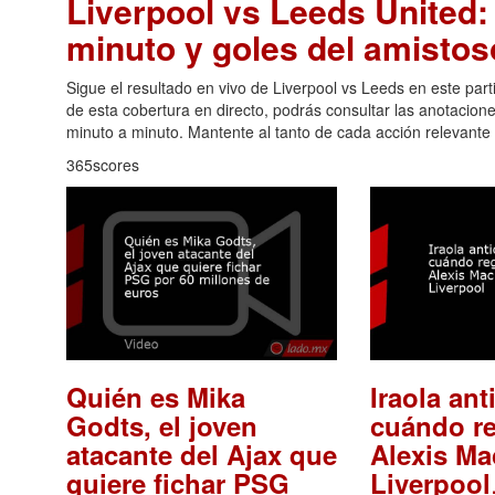
Liverpool vs Leeds United:
minuto y goles del amistos
Sigue el resultado en vivo de Liverpool vs Leeds en este part
de esta cobertura en directo, podrás consultar las anotacion
minuto a minuto. Mantente al tanto de cada acción relevante 
365scores
Quién es Mika
Iraola ant
Godts, el joven
cuándo re
atacante del Ajax que
Alexis Mac
quiere fichar PSG
Liverpool