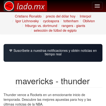
Toggl
navig
Cristiano Ronaldo
precio del dólar hoy
Interpol
Igor Lichnovsky
cyclospora
tottenham
Oblivion
friburgo vs. dortmund
rangers - giants
selección de fútbol de egipto
💙 Suscríbete a nuestras notificaciones y obtén noticias en
tiempo real
mavericks - thunder
Thunder vence a Rockets en un emocionante inicio de
temporada. Descubre las mejores apuestas para hoy y las
últimas noticias de la NBA.