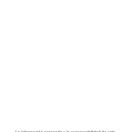
La información agregada y la responsabilidad de esta,