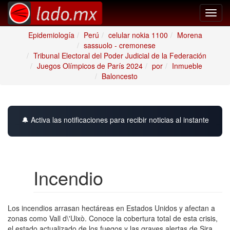
Toggl
navig
Epidemiología
Perú
celular nokia 1100
Morena
sassuolo - cremonese
Tribunal Electoral del Poder Judicial de la Federación
Juegos Olímpicos de París 2024
por
Inmueble
Baloncesto
🔔 Activa las notificaciones para recibir noticias al instante
Incendio
Los incendios arrasan hectáreas en Estados Unidos y afectan a
zonas como Vall d\'Uixò. Conoce la cobertura total de esta crisis,
el estado actualizado de los fuegos y las graves alertas de Sira