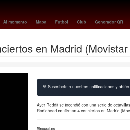
daDeCalor
Capital Humano
Ridley Scott
deportivo cali - pasto
Al momento
Mapa
Futbol
Club
Generador QR
ciertos en Madrid (Movistar
💙 Suscríbete a nuestras notificaciones y obtén 
Ayer Reddit se incendió con una serie de octavill
Radiohead confirman 4 conciertos en Madrid (Movis
Binaural.es