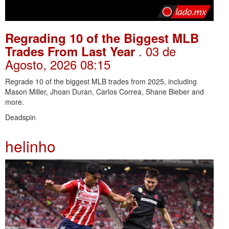
Regrading 10 of the Biggest MLB
. 03 de
Trades From Last Year
Agosto, 2026 08:15
Regrade 10 of the biggest MLB trades from 2025, including
Mason Miller, Jhoan Duran, Carlos Correa, Shane Bieber and
more.
Deadspin
helinho