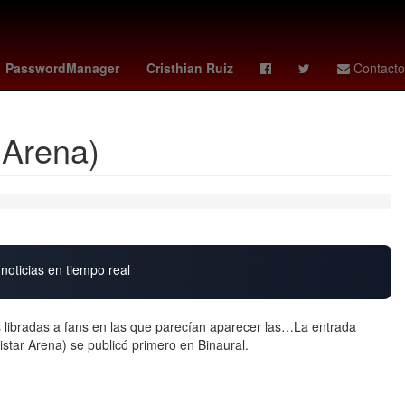
27 de marzo
Nueva York
Lothar Matthäus
PasswordManager
Cristhian Ruiz
Contacto
 Arena)
noticias en tiempo real
as libradas a fans en las que parecían aparecer las…La entrada
tar Arena) se publicó primero en Binaural.