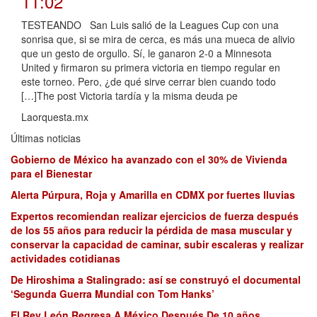
11:02
TESTEANDO San Luis salió de la Leagues Cup con una
sonrisa que, si se mira de cerca, es más una mueca de alivio
que un gesto de orgullo. Sí, le ganaron 2-0 a Minnesota
United y firmaron su primera victoria en tiempo regular en
este torneo. Pero, ¿de qué sirve cerrar bien cuando todo
[…]The post Victoria tardía y la misma deuda pe
Laorquesta.mx
Últimas noticias
Gobierno de México ha avanzado con el 30% de Vivienda
para el Bienestar
Alerta Púrpura, Roja y Amarilla en CDMX por fuertes lluvias
Expertos recomiendan realizar ejercicios de fuerza después
de los 55 años para reducir la pérdida de masa muscular y
conservar la capacidad de caminar, subir escaleras y realizar
actividades cotidianas
De Hiroshima a Stalingrado: así se construyó el documental
‘Segunda Guerra Mundial con Tom Hanks’
El Rey León Regresa A México Después De 10 años