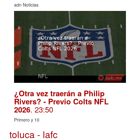
adn Noticias
¿Otra vez traerán a Philip
Rivers? - Previo Colts NFL
. 23:50
2026
Primero y 10
toluca - lafc