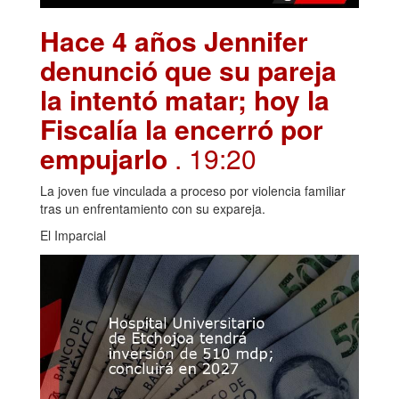
Hace 4 años Jennifer
denunció que su pareja
la intentó matar; hoy la
Fiscalía la encerró por
empujarlo
. 19:20
La joven fue vinculada a proceso por violencia familiar
tras un enfrentamiento con su expareja.
El Imparcial