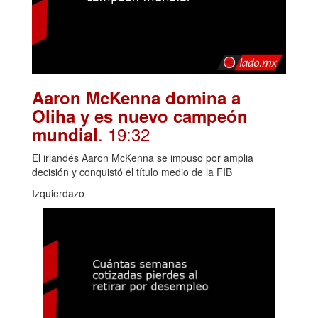
Aaron McKenna domina a
Oliha y es nuevo campeón
. 19:32
mundial
El irlandés Aaron McKenna se impuso por amplia
decisión y conquistó el título medio de la FIB
Izquierdazo