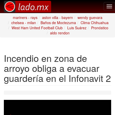
Tog
nav
mariners - rays
aston villa - bayern
wendy guevara
chelsea - milan
Baños de Moctezuma
Clima Chihuahua
West Ham United Football Club
Luis Suárez
Pronóstico
aldo rendon
Incendio en zona de
arroyo obliga a evacuar
guardería en el Infonavit 2