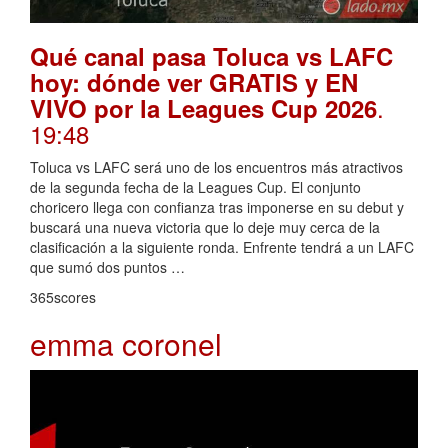
Qué canal pasa Toluca vs LAFC
hoy: dónde ver GRATIS y EN
.
VIVO por la Leagues Cup 2026
19:48
Toluca vs LAFC será uno de los encuentros más atractivos
de la segunda fecha de la Leagues Cup. El conjunto
choricero llega con confianza tras imponerse en su debut y
buscará una nueva victoria que lo deje muy cerca de la
clasificación a la siguiente ronda. Enfrente tendrá a un LAFC
que sumó dos puntos …
365scores
emma coronel