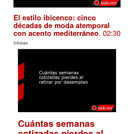
El estilo ibicenco: cinco
décadas de moda atemporal
. 02:30
con acento mediterráneo
Infobae
Cuántas semanas
cotizadas pierdes al