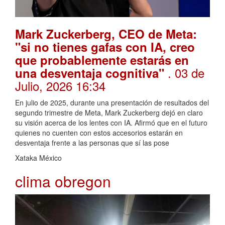
Mark Zuckerberg, CEO de Meta:
"si no tienes gafas con IA, creo
que probablemente estarás en
. 03 de
una desventaja cognitiva"
Julio, 2026 16:34
En julio de 2025, durante una presentación de resultados del
segundo trimestre de Meta, Mark Zuckerberg dejó en claro
su visión acerca de los lentes con IA. Afirmó que en el futuro
quienes no cuenten con estos accesorios estarán en
desventaja frente a las personas que sí las pose
Xataka México
clima obregon