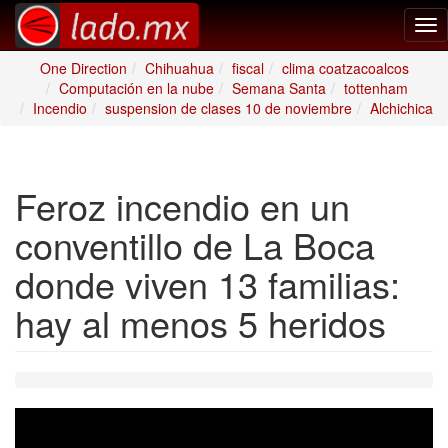
Tog
nav
One Direction
Chihuahua
fiscal
clima coatzacoalcos
Computación en la nube
Semana Santa
tottenham
Incendio
suspension de clases 10 de noviembre
Alchichica
Feroz incendio en un
conventillo de La Boca
donde viven 13 familias:
hay al menos 5 heridos