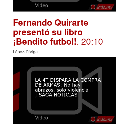
Fernando Quirarte
presentó su libro
¡Bendito futbol!
. 20:10
López-Dóriga