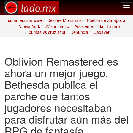
Tog
nav
summerslam wwe
Desirée Monsiváis
Puebla de Zaragoza
Nueva York
27 de marzo
Accidente
San Lázaro
pumas vs cruz azul
Denuncia
Cadáver
Oblivion Remastered es
ahora un mejor juego.
Bethesda publica el
parche que tantos
jugadores necesitaban
para disfrutar aún más del
RPG de fantasía