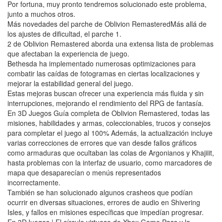
Por fortuna, muy pronto tendremos solucionado este problema,
junto a muchos otros.
Más novedades del parche de Oblivion RemasteredMás allá de
los ajustes de dificultad, el parche 1.
2 de Oblivion Remastered aborda una extensa lista de problemas
que afectaban la experiencia de juego.
Bethesda ha implementado numerosas optimizaciones para
combatir las caídas de fotogramas en ciertas localizaciones y
mejorar la estabilidad general del juego.
Estas mejoras buscan ofrecer una experiencia más fluida y sin
interrupciones, mejorando el rendimiento del RPG de fantasía.
En 3D Juegos Guía completa de Oblivion Remastered, todas las
misiones, habilidades y armas, coleccionables, trucos y consejos
para completar el juego al 100% Además, la actualización incluye
varias correcciones de errores que van desde fallos gráficos
como armaduras que ocultaban las colas de Argonianos y Khajiiit,
hasta problemas con la interfaz de usuario, como marcadores de
mapa que desaparecían o menús representados
incorrectamente.
También se han solucionado algunos crasheos que podían
ocurrir en diversas situaciones, errores de audio en Shivering
Isles, y fallos en misiones específicas que impedían progresar.
En 3DJuegos | El círculo virtuoso de Xbox Game Pass y la