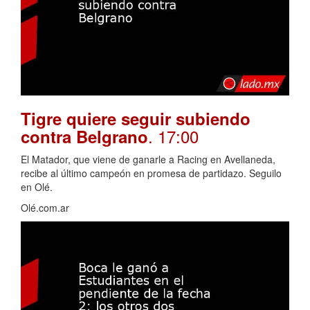
Tigre quiere seguir subiendo
. 17:00
contra Belgrano
El Matador, que viene de ganarle a Racing en Avellaneda,
recibe al último campeón en promesa de partidazo. Seguilo
en Olé.
Olé.com.ar