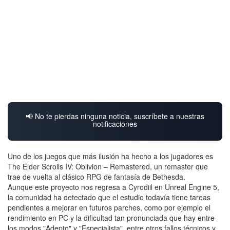
📢 No te pierdas ninguna noticia, suscríbete a nuestras
notificaciones
Uno de los juegos que más ilusión ha hecho a los jugadores es
The Elder Scrolls IV: Oblivion – Remastered, un remaster que
trae de vuelta al clásico RPG de fantasía de Bethesda.
Aunque este proyecto nos regresa a Cyrodiil en Unreal Engine 5,
la comunidad ha detectado que el estudio todavía tiene tareas
pendientes a mejorar en futuros parches, como por ejemplo el
rendimiento en PC y la dificultad tan pronunciada que hay entre
los modos "Adepto" y "Especialista", entre otros fallos técnicos y