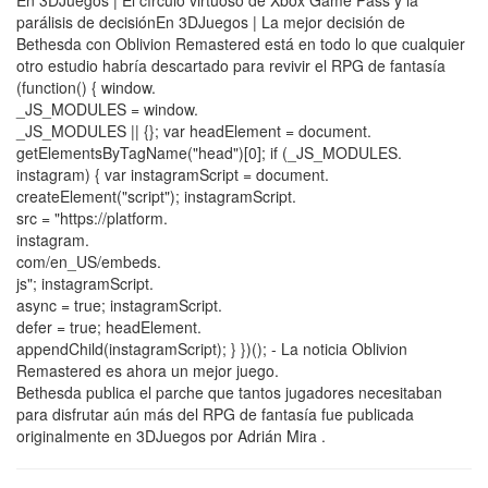
parálisis de decisiónEn 3DJuegos | La mejor decisión de
Bethesda con Oblivion Remastered está en todo lo que cualquier
otro estudio habría descartado para revivir el RPG de fantasía
(function() { window.
_JS_MODULES = window.
_JS_MODULES || {}; var headElement = document.
getElementsByTagName("head")[0]; if (_JS_MODULES.
instagram) { var instagramScript = document.
createElement("script"); instagramScript.
src = "https://platform.
instagram.
com/en_US/embeds.
js"; instagramScript.
async = true; instagramScript.
defer = true; headElement.
appendChild(instagramScript); } })(); - La noticia Oblivion
Remastered es ahora un mejor juego.
Bethesda publica el parche que tantos jugadores necesitaban
para disfrutar aún más del RPG de fantasía fue publicada
originalmente en 3DJuegos por Adrián Mira .