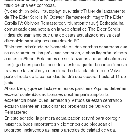
título de una vez por todas.
{"videoId":"x9ibdc8","autoplay":true,"title":"Tráiler de lanzamiento
de The Elder Scrolls IV: Oblivion Remastered", "tag":"The Elder
Scrolls IV: Oblivion Remastered", "duration":"133"} Bethesda ha
comunicado esta noticia en la web oficial de The Elder Scrolls,
indicando asimismo que una de estas actualizaciones ya está
disponible para algunos usuarios de PC.
"Estamos trabajando activamente en dos parches separados que
se estrenarán en las próximas semanas, ambos llegarán primero
a nuestro Steam Beta antes de ser lanzados a otras plataformas".
Los jugadores pueden acceder a este paquete de correcciones a
través de la versión ya mencionada de la plataforma de Valve,
pero el resto de la comunidad tendrá que esperar hasta el 11 de
junio.
Ahora bien, ¿qué se incluye en estos parches? Aquí no deberías
esperar contenidos adicionales o extras para ampliar la
experiencia base, pues Bethesda y Virtuos se están centrando
exclusivamente en solucionar los problemas de Oblivion
Remastered.
En este sentido, la primera actualización servirá para corregir
misiones, bugs importantes y elementos que bloquean el
progreso, incluyendo asimismo arreglos de calidad de vida.