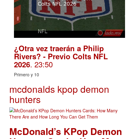
¿Otra vez traerán a Philip
Rivers? - Previo Colts NFL
. 23:50
2026
Primero y 10
mcdonalds kpop demon
hunters
McDonald’s KPop Demon