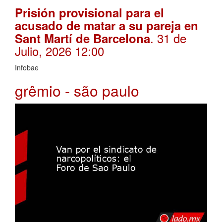
Prisión provisional para el
acusado de matar a su pareja en
. 31 de
Sant Martí de Barcelona
Julio, 2026 12:00
Infobae
grêmio - são paulo