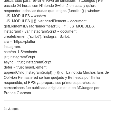
descartado para revivir el RPG de fantasíaEn 3DJuegos | He
pasado 24 horas con Nintendo Switch 2 en casa y quiero
responder todas las dudas que tengas (function() { window.
_JS_MODULES = window.
_JS_MODULES || {}; var headElement = document.
getElementsByTagName("head")[0]; if (_JS_MODULES.
instagram) { var instagramScript = document.
createElement("script"); instagramScript.
src = "https://platform.
instagram.
com/en_US/embeds.
js"; instagramScript.
async = true; instagramScript.
defer = true; headElement.
appendChild(instagramScript); } })(); - La noticia Muchos fans de
Oblivion Remastered se han quejado y Bethesda por fin ha
respondido, el RPG ya prepara sus primeros parches con
correcciones fue publicada originalmente en 3DJuegos por
Brenda Giacconi .
3d Juegos