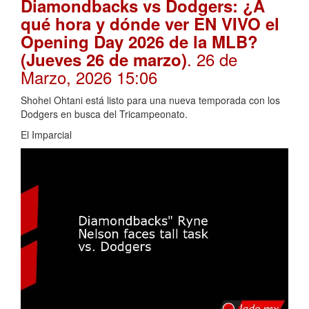
Diamondbacks vs Dodgers: ¿A
qué hora y dónde ver EN VIVO el
Opening Day 2026 de la MLB?
. 26 de
(Jueves 26 de marzo)
Marzo, 2026 15:06
Shohei Ohtani está listo para una nueva temporada con los
Dodgers en busca del Tricampeonato.
El Imparcial