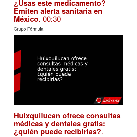
¿Usas este medicamento?
Emiten alerta sanitaria en
. 00:30
México
Grupo Fórmula
Huixquilucan ofrece consultas
médicas y dentales gratis:
.
¿quién puede recibirlas?