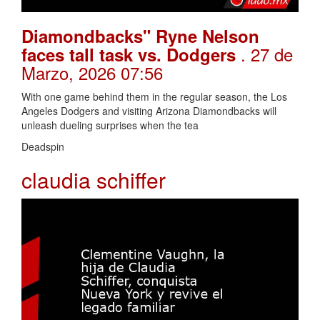
Diamondbacks" Ryne Nelson
. 27 de
faces tall task vs. Dodgers
Marzo, 2026 07:56
With one game behind them in the regular season, the Los
Angeles Dodgers and visiting Arizona Diamondbacks will
unleash dueling surprises when the tea
Deadspin
claudia schiffer