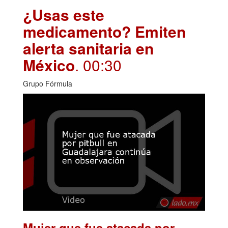
¿Usas este
medicamento? Emiten
alerta sanitaria en
México
. 00:30
Grupo Fórmula
Mujer que fue atacada por