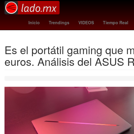
j league
auckland fc
Vissel Kobe
Inicio
Trendings
VIDEOS
Tiempo Real
Es el portátil gaming que 
euros. Análisis del ASUS