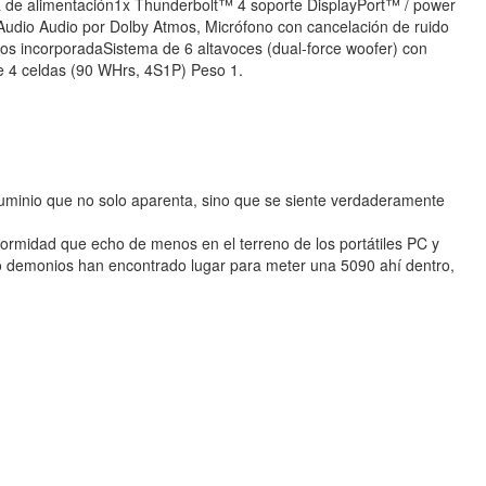
a de alimentación1x Thunderbolt™ 4 soporte DisplayPort™ / power
 Audio Audio por Dolby Atmos, Micrófono con cancelación de ruido
os incorporadaSistema de 6 altavoces (dual-force woofer) con
de 4 celdas (90 WHrs, 4S1P) Peso 1.
aluminio que no solo aparenta, sino que se siente verdaderamente
ormidad que echo de menos en el terreno de los portátiles PC y
o demonios han encontrado lugar para meter una 5090 ahí dentro,