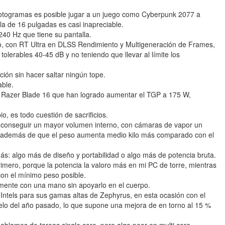
otogramas es posible jugar a un juego como Cyberpunk 2077 a
a de 16 pulgadas es casi inapreciable.
40 Hz que tiene su pantalla.
, con RT Ultra en DLSS Rendimiento y Multigeneración de Frames,
tolerables 40-45 dB y no teniendo que llevar al límite los
ación sin hacer saltar ningún tope.
able.
 el Razer Blade 16 que han logrado aumentar el TGP a 175 W,
o, es todo cuestión de sacrificios.
a conseguir un mayor volumen interno, con cámaras de vapor un
, además de que el peso aumenta medio kilo más comparado con el
ás: algo más de diseño y portabilidad o algo más de potencia bruta.
rimero, porque la potencia la valoro más en mi PC de torre, mientras
 con el mínimo peso posible.
ente con una mano sin apoyarlo en el cuerpo.
ntels para sus gamas altas de Zephyrus, en esta ocasión con el
delo del año pasado, lo que supone una mejora de en torno al 15 %