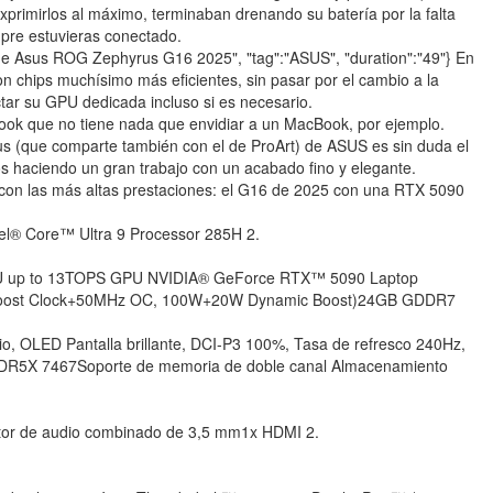
 exprimirlos al máximo, terminaban drenando su batería por la falta
mpre estuvieras conectado.
ler de Asus ROG Zephyrus G16 2025", "tag":"ASUS", "duration":"49"} En
n chips muchísimo más eficientes, sin pasar por el cambio a la
tar su GPU dedicada incluso si es necesario.
book que no tiene nada que envidiar a un MacBook, por ejemplo.
rus (que comparte también con el de ProArt) de ASUS es sin duda el
 haciendo un gran trabajo con un acabado fino y elegante.
o con las más altas prestaciones: el G16 de 2025 con una RTX 5090
l® Core™ Ultra 9 Processor 285H 2.
 NPU up to 13TOPS GPU NVIDIA® GeForce RTX™ 5090 Laptop
oost Clock+50MHz OC, 100W+20W Dynamic Boost)24GB GDDR7
, OLED Pantalla brillante, DCI-P3 100%, Tasa de refresco 240Hz,
5X 7467Soporte de memoria de doble canal Almacenamiento
ector de audio combinado de 3,5 mm1x HDMI 2.