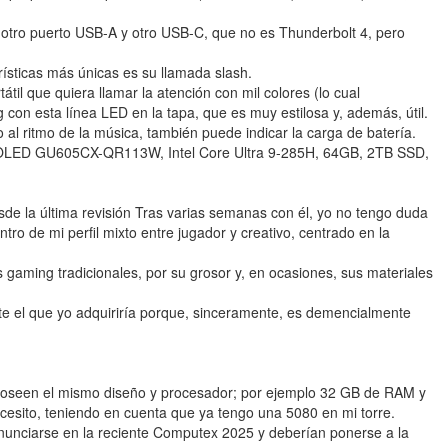
, otro puerto USB-A y otro USB-C, que no es Thunderbolt 4, pero
rísticas más únicas es su llamada slash.
til que quiera llamar la atención con mil colores (lo cual
 con esta línea LED en la tapa, que es muy estilosa y, además, útil.
al ritmo de la música, también puede indicar la carga de batería.
OLED GU605CX-QR113W, Intel Core Ultra 9-285H, 64GB, 2TB SSD,
de la última revisión Tras varias semanas con él, yo no tengo duda
ntro de mi perfil mixto entre jugador y creativo, centrado en la
 gaming tradicionales, por su grosor y, en ocasiones, sus materiales
e el que yo adquiriría porque, sinceramente, es demencialmente
poseen el mismo diseño y procesador; por ejemplo 32 GB de RAM y
cesito, teniendo en cuenta que ya tengo una 5080 en mi torre.
nciarse en la reciente Computex 2025 y deberían ponerse a la