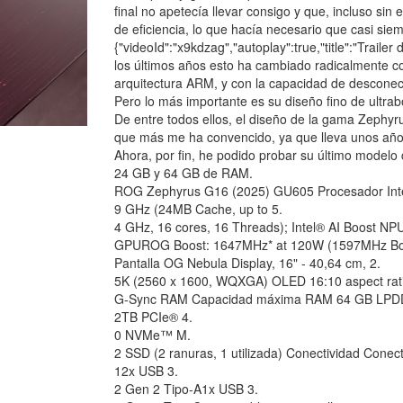
final no apetecía llevar consigo y que, incluso sin
de eficiencia, lo que hacía necesario que casi sie
{"videoId":"x9kdzag","autoplay":true,"title":"Trai
los últimos años esto ha cambiado radicalmente co
arquitectura ARM, y con la capacidad de desconec
Pero lo más importante es su diseño fino de ultra
De entre todos ellos, el diseño de la gama Zephy
que más me ha convencido, ya que lleva unos años
Ahora, por fin, he podido probar su último model
24 GB y 64 GB de RAM.
ROG Zephyrus G16 (2025) GU605 Procesador Inte
9 GHz (24MB Cache, up to 5.
4 GHz, 16 cores, 16 Threads); Intel® AI Boost
GPUROG Boost: 1647MHz* at 120W (1597MHz B
Pantalla OG Nebula Display, 16" - 40,64 cm, 2.
5K (2560 x 1600, WQXGA) OLED 16:10 aspect ratio
G-Sync RAM Capacidad máxima RAM 64 GB LPDDR
2TB PCIe® 4.
0 NVMe™ M.
2 SSD (2 ranuras, 1 utilizada) Conectividad Con
12x USB 3.
2 Gen 2 Tipo-A1x USB 3.