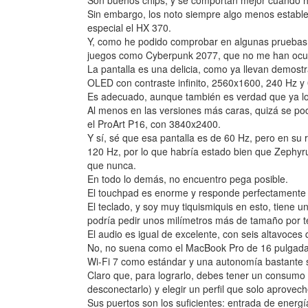
Son buenos chips, y se comportan mejor cuando ha
Sin embargo, los noto siempre algo menos estable
especial el HX 370.
Y, como he podido comprobar en algunas pruebas, 
juegos como Cyberpunk 2077, que no me han ocur
La pantalla es una delicia, como ya llevan demos
OLED con contraste infinito, 2560x1600, 240 Hz y
Es adecuado, aunque también es verdad que ya lo
Al menos en las versiones más caras, quizá se pod
el ProArt P16, con 3840x2400.
Y sí, sé que esa pantalla es de 60 Hz, pero en s
120 Hz, por lo que habría estado bien que Zephyru
que nunca.
En todo lo demás, no encuentro pega posible.
El touchpad es enorme y responde perfectamente 
El teclado, y soy muy tiquismiquis en esto, tiene u
podría pedir unos milímetros más de tamaño por t
El audio es igual de excelente, con seis altavoce
No, no suena como el MacBook Pro de 16 pulgadas
Wi-Fi 7 como estándar y una autonomía bastante 
Claro que, para lograrlo, debes tener un consumo e
desconectarlo) y elegir un perfil que solo aprove
Sus puertos son los suficientes: entrada de energí