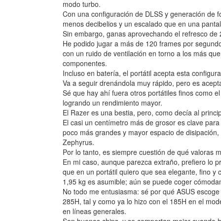
modo turbo.
Con una configuración de DLSS y generación de f
menos decibelios y un escalado que en una pantall
Sin embargo, ganas aprovechando el refresco de 2
He podido jugar a más de 120 frames por segundo
con un ruido de ventilación en torno a los más que 
componentes.
Incluso en batería, el portátil acepta esta configur
Va a seguir drenándola muy rápido, pero es acept
Sé que hay ahí fuera otros portátiles finos como
logrando un rendimiento mayor.
El Razer es una bestia, pero, como decía al principi
El casi un centímetro más de grosor es clave par
poco más grandes y mayor espacio de disipación
Zephyrus.
Por lo tanto, es siempre cuestión de qué valoras m
En mi caso, aunque parezca extraño, prefiero lo p
que en un portátil quiero que sea elegante, fino y
1,95 kg es asumible; aún se puede coger cómodam
No todo me entusiasma: sé por qué ASUS escoge I
285H, tal y como ya lo hizo con el 185H en el mo
en líneas generales.