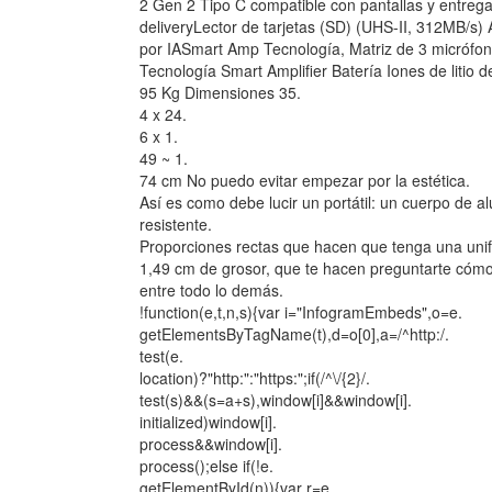
2 Gen 2 Tipo C compatible con pantallas y entreg
deliveryLector de tarjetas (SD) (UHS-II, 312MB/s)
por IASmart Amp Tecnología, Matriz de 3 micrófon
Tecnología Smart Amplifier Batería Iones de litio 
95 Kg Dimensiones 35.
4 x 24.
6 x 1.
49 ~ 1.
74 cm No puedo evitar empezar por la estética.
Así es como debe lucir un portátil: un cuerpo de 
resistente.
Proporciones rectas que hacen que tenga una unif
1,49 cm de grosor, que te hacen preguntarte cóm
entre todo lo demás.
!function(e,t,n,s){var i="InfogramEmbeds",o=e.
getElementsByTagName(t),d=o[0],a=/^http:/.
test(e.
location)?"http:":"https:";if(/^\/{2}/.
test(s)&&(s=a+s),window[i]&&window[i].
initialized)window[i].
process&&window[i].
process();else if(!e.
getElementById(n)){var r=e.