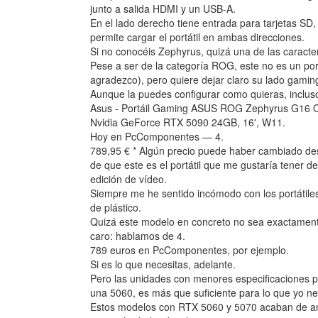
junto a salida HDMI y un USB-A.
En el lado derecho tiene entrada para tarjetas SD
permite cargar el portátil en ambas direcciones.
Si no conocéis Zephyrus, quizá una de las caracte
Pese a ser de la categoría ROG, este no es un portá
agradezco), pero quiere dejar claro su lado gaming
Aunque la puedes configurar como quieras, incluso 
Asus - Portáil Gaming ASUS ROG Zephyrus G16 
Nvidia GeForce RTX 5090 24GB, 16', W11.
Hoy en PcComponentes — 4.
789,95 € * Algún precio puede haber cambiado des
de que este es el portátil que me gustaría tener de
edición de vídeo.
Siempre me he sentido incómodo con los portátiles
de plástico.
Quizá este modelo en concreto no sea exactament
caro: hablamos de 4.
789 euros en PcComponentes, por ejemplo.
Si es lo que necesitas, adelante.
Pero las unidades con menores especificaciones 
una 5060, es más que suficiente para lo que yo ne
Estos modelos con RTX 5060 y 5070 acaban de anu