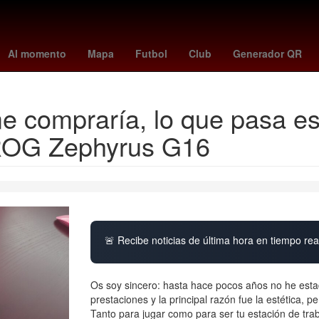
2024
Antonela Roccuzzo
Afganistán
cuerpo técnico
john chr
Al momento
Mapa
Futbol
Club
Generador QR
me compraría, lo que pasa e
 ROG Zephyrus G16
🚨 Recibe noticias de última hora en tiempo real
Os soy sincero: hasta hace pocos años no he esta
prestaciones y la principal razón fue la estética, p
Tanto para jugar como para ser tu estación de tr