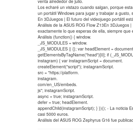
venta alrededor de julio.
Los echaré un vistazo cuando salgan, porque esta
un portátil Windows para jugar y trabajar a gusto,
En 3DJuegos | El futuro del videojuego portátil está
Análisis de la ASUS ROG Flow Z13En 3DJuegos |
exactamente lo que esperas de ella, siempre que 
Análisis (function() { window.
_JS_MODULES = window.
_JS_MODULES || {}; var headElement = document
getElementsByTagName("head")[0]; if (_JS_MOD
instagram) { var instagramScript = document.
createElement("script"); instagramScript.
src = "https://platform.
instagram.
com/en_US/embeds.
js"; instagramScript.
async = true; instagramScript.
defer = true; headElement.
appendChild(instagramScript); } })(); - La noticia
casi 5000 euros.
Análisis del ASUS ROG Zephyrus G16 fue publicad