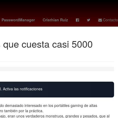
istian love
Morena
rays - marlins
PasswordManager
Cristhian Ruiz
Contacto
s que cuesta casi 5000
. Activa las notificaciones
do demasiado interesado en los portátiles gaming de altas
ero también por la práctica.
abajo, eran unos verdaderos monstruos, grandes y pesados, que al