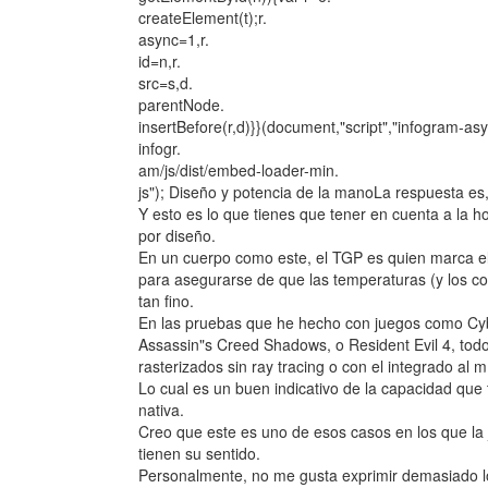
createElement(t);r.
async=1,r.
id=n,r.
src=s,d.
parentNode.
insertBefore(r,d)}}(document,"script","infogram-asyn
infogr.
am/js/dist/embed-loader-min.
js"); Diseño y potencia de la manoLa respuesta es,
Y esto es lo que tienes que tener en cuenta a la ho
por diseño.
En un cuerpo como este, el TGP es quien marca el
para asegurarse de que las temperaturas (y los c
tan fino.
En las pruebas que he hecho con juegos como Cy
Assassin"s Creed Shadows, o Resident Evil 4, todo
rasterizados sin ray tracing o con el integrado al 
Lo cual es un buen indicativo de la capacidad que
nativa.
Creo que este es uno de esos casos en los que la
tienen su sentido.
Personalmente, no me gusta exprimir demasiado los