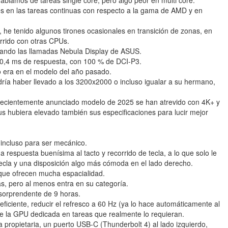
blamos de tareas single core, pero algo peor en multi core.
s en las tareas continuas con respecto a la gama de AMD y en
he tenido algunos tirones ocasionales en transición de zonas, en
rido con otras CPUs.
trando las llamadas Nebula Display de ASUS.
 0,4 ms de respuesta, con 100 % de DCI-P3.
 era en el modelo del año pasado.
ría haber llevado a los 3200x2000 o incluso igualar a su hermano,
u recientemente anunciado modelo de 2025 se han atrevido con 4K+ y
s hubiera elevado también sus especificaciones para lucir mejor
incluso para ser mecánico.
na respuesta buenísima al tacto y recorrido de tecla, a lo que solo le
ecla y una disposición algo más cómoda en el lado derecho.
s que ofrecen mucha espacialidad.
, pero al menos entra en su categoría.
sorprendente de 9 horas.
ficiente, reducir el refresco a 60 Hz (ya lo hace automáticamente al
che la GPU dedicada en tareas que realmente lo requieran.
a propietaria, un puerto USB-C (Thunderbolt 4) al lado izquierdo,