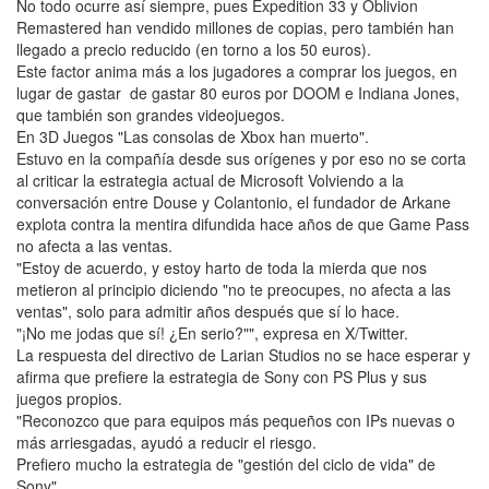
No todo ocurre así siempre, pues Expedition 33 y Oblivion
Remastered han vendido millones de copias, pero también han
llegado a precio reducido (en torno a los 50 euros).
Este factor anima más a los jugadores a comprar los juegos, en
lugar de gastar de gastar 80 euros por DOOM e Indiana Jones,
que también son grandes videojuegos.
En 3D Juegos "Las consolas de Xbox han muerto".
Estuvo en la compañía desde sus orígenes y por eso no se corta
al criticar la estrategia actual de Microsoft Volviendo a la
conversación entre Douse y Colantonio, el fundador de Arkane
explota contra la mentira difundida hace años de que Game Pass
no afecta a las ventas.
"Estoy de acuerdo, y estoy harto de toda la mierda que nos
metieron al principio diciendo "no te preocupes, no afecta a las
ventas", solo para admitir años después que sí lo hace.
"¡No me jodas que sí! ¿En serio?"", expresa en X/Twitter.
La respuesta del directivo de Larian Studios no se hace esperar y
afirma que prefiere la estrategia de Sony con PS Plus y sus
juegos propios.
"Reconozco que para equipos más pequeños con IPs nuevas o
más arriesgadas, ayudó a reducir el riesgo.
Prefiero mucho la estrategia de "gestión del ciclo de vida" de
Sony".