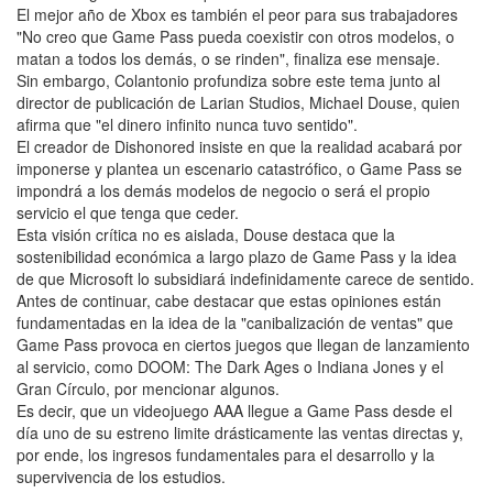
El mejor año de Xbox es también el peor para sus trabajadores
"No creo que Game Pass pueda coexistir con otros modelos, o
matan a todos los demás, o se rinden", finaliza ese mensaje.
Sin embargo, Colantonio profundiza sobre este tema junto al
director de publicación de Larian Studios, Michael Douse, quien
afirma que "el dinero infinito nunca tuvo sentido".
El creador de Dishonored insiste en que la realidad acabará por
imponerse y plantea un escenario catastrófico, o Game Pass se
impondrá a los demás modelos de negocio o será el propio
servicio el que tenga que ceder.
Esta visión crítica no es aislada, Douse destaca que la
sostenibilidad económica a largo plazo de Game Pass y la idea
de que Microsoft lo subsidiará indefinidamente carece de sentido.
Antes de continuar, cabe destacar que estas opiniones están
fundamentadas en la idea de la "canibalización de ventas" que
Game Pass provoca en ciertos juegos que llegan de lanzamiento
al servicio, como DOOM: The Dark Ages o Indiana Jones y el
Gran Círculo, por mencionar algunos.
Es decir, que un videojuego AAA llegue a Game Pass desde el
día uno de su estreno limite drásticamente las ventas directas y,
por ende, los ingresos fundamentales para el desarrollo y la
supervivencia de los estudios.