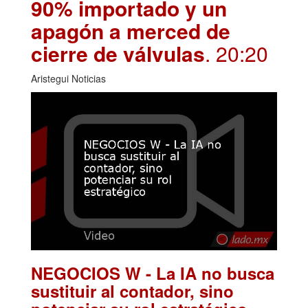
90% importado y un
apagón a merced de
cierre de válvulas
. 20:20
Aristegui Noticias
NEGOCIOS W - La IA no busca
sustituir al contador, sino