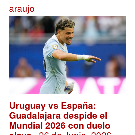
araujo
Uruguay vs España:
Guadalajara despide el
Mundial 2026 con duelo
clave
. 26 de Junio, 2026