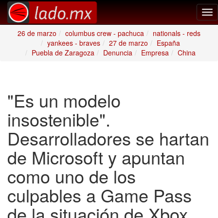
Tog
nav
26 de marzo
columbus crew - pachuca
nationals - reds
yankees - braves
27 de marzo
España
Puebla de Zaragoza
Denuncia
Empresa
China
"Es un modelo
insostenible".
Desarrolladores se hartan
de Microsoft y apuntan
como uno de los
culpables a Game Pass
de la situación de Xbox