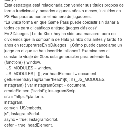
Esta estrategia está relacionada con vender sus títulos propios de
forma tradicional y, pasados algunos años o meses, incluirlos en
PS Plus para aumentar el número de jugadores.
"La única forma en que Game Pass puede coexistir sin dañar a
todos es para el catálogo antiguo (juegos clásicos)".
En 3DJuegos | Lo de Xbox hoy ha sido una masacre, pero no
olvidemos que la compañía de Halo ya hizo otra antes y tardó 15
años en recuperarseEn 3DJuegos | ¿Cómo puede cancelarse un
juego en el que se han invertido millones? Examinamos el
constante viraje de Xbox esta generación para entenderlo.
(function() { window.
_JS_MODULES = window.
_JS_MODULES || {}; var headElement = document.
getElementsByTagName("head")[0]; if (_JS_MODULES.
instagram) { var instagramScript = document.
createElement("script"); instagramScript.
src = "https://platform.
instagram.
com/en_US/embeds.
js"; instagramScript.
async = true; instagramScript.
defer = true; headElement.