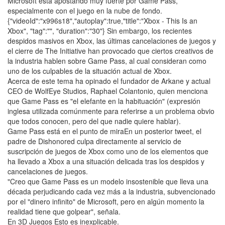
Microsoft está apostando muy fuerte por Game Pass,
especialmente con el juego en la nube de fondo.
{"videoId":"x996s18","autoplay":true,"title":"Xbox - This Is an
Xbox", "tag":"", "duration":"30"} Sin embargo, los recientes
despidos masivos en Xbox, las últimas cancelaciones de juegos y
el cierre de The Initiative han provocado que ciertos creativos de
la industria hablen sobre Game Pass, al cual consideran como
uno de los culpables de la situación actual de Xbox.
Acerca de este tema ha opinado el fundador de Arkane y actual
CEO de WolfEye Studios, Raphael Colantonio, quien menciona
que Game Pass es "el elefante en la habituación" (expresión
inglesa utilizada comúnmente para referirse a un problema obvio
que todos conocen, pero del que nadie quiere hablar).
Game Pass está en el punto de miraEn un posterior tweet, el
padre de Dishonored culpa directamente al servicio de
suscripción de juegos de Xbox como uno de los elementos que
ha llevado a Xbox a una situación delicada tras los despidos y
cancelaciones de juegos.
"Creo que Game Pass es un modelo insostenible que lleva una
década perjudicando cada vez más a la industria, subvencionado
por el "dinero infinito" de Microsoft, pero en algún momento la
realidad tiene que golpear", señala.
En 3D Juegos Esto es inexplicable.