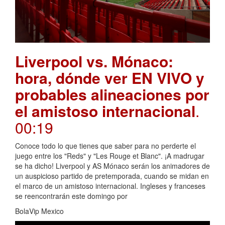
Liverpool vs. Mónaco:
hora, dónde ver EN VIVO y
probables alineaciones por
el amistoso internacional
.
00:19
Conoce todo lo que tienes que saber para no perderte el
juego entre los "Reds" y "Les Rouge et Blanc". ¡A madrugar
se ha dicho! Liverpool y AS Mónaco serán los animadores de
un auspicioso partido de pretemporada, cuando se midan en
el marco de un amistoso internacional. Ingleses y franceses
se reencontrarán este domingo por
BolaVip Mexico