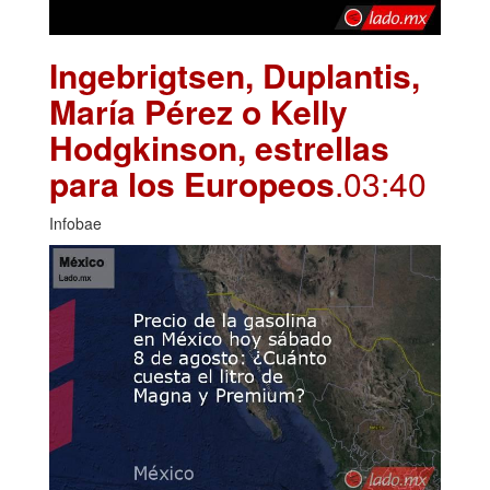
Ingebrigtsen, Duplantis,
María Pérez o Kelly
Hodgkinson, estrellas
para los Europeos
.03:40
Infobae