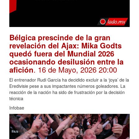
Bélgica prescinde de la gran
revelación del Ajax: Mika Godts
quedó fuera del Mundial 2026
ocasionando desilusión entre la
. 16 de Mayo, 2026 20:00
afición
El entrenador Rudi García ha decidido excluir a la ‘joya’ de la
Eredivisie pese a sus impactantes números goleadores. La
reacción de la nación ha sido de frustración por la decisión
técnica
Infobae