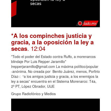
*A los compinches justicia y
gracia, a la oposición la ley a
. 12:04
secas
*Todo el poder del Estado contra Ruffo, a morenarcos
blindaje Por Luis Repper Jaramillo*
lrepperjaramillo@gmail.com La máxima político/popular
-anónima. No creada por Benito Juárez, menos, Porfirio
Díaz-: “a los amigos justicia y gracia, a los enemigos la
ley a secas” encuentra en el Sistema Morenarco: T4a,
2º PT, López Obrador, UIJE
Grupo Radiofónico y Medios