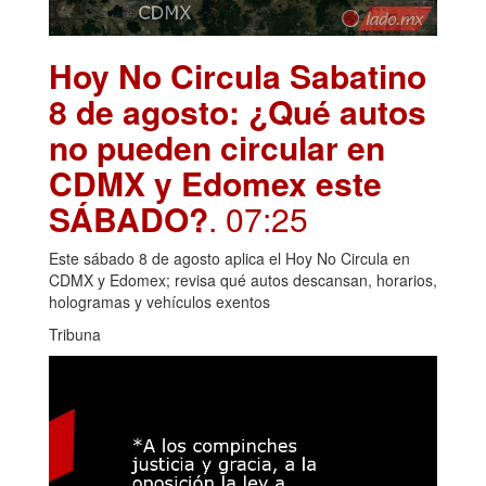
Hoy No Circula Sabatino
8 de agosto: ¿Qué autos
no pueden circular en
CDMX y Edomex este
SÁBADO?
. 07:25
Este sábado 8 de agosto aplica el Hoy No Circula en
CDMX y Edomex; revisa qué autos descansan, horarios,
hologramas y vehículos exentos
Tribuna