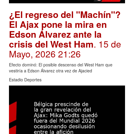
¿El regreso del "Machín"?
El Ajax pone la mira en
Edson Álvarez ante la
crisis del West Ham
. 15 de
Mayo, 2026 21:26
Efecto dominó: El posible descenso del West Ham que
vestiría a Edson Álvarez otra vez de Ajacied
Estadio Deportes