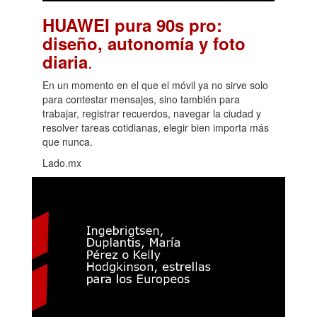
HUAWEI pura 90s pro:
diseño, autonomía y foto
.
diaria
En un momento en el que el móvil ya no sirve solo
para contestar mensajes, sino también para
trabajar, registrar recuerdos, navegar la ciudad y
resolver tareas cotidianas, elegir bien importa más
que nunca.
Lado.mx