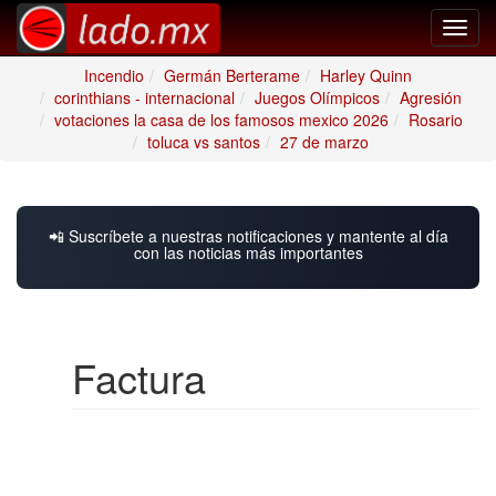
Toggl
navig
Incendio
Germán Berterame
Harley Quinn
corinthians - internacional
Juegos Olímpicos
Agresión
votaciones la casa de los famosos mexico 2026
Rosario
toluca vs santos
27 de marzo
📲 Suscríbete a nuestras notificaciones y mantente al día
con las noticias más importantes
Factura