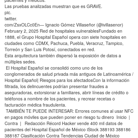
pacientes y médicos.
Las pruebas analizadas muestran que es GRAVE.
pic.
twitter.
com/ZsxOLCc0En— Ignacio Gómez Villaseñor (@ivillasenor)
February 2, 2025 Red de hospitales vulnerablesFundado en
1888, el Grupo Hospital Español opera con siete hospitales en
ciudades como CDMX, Pachuca, Puebla, Veracruz, Tampico,
Torreón y San Luis Potosí, conectados en red.
Esta arquitectura también dispersó la exposición de datos a
múltiples sedes.
El Hospital Español se consolidó como uno de los
conglomerados de salud privada más antiguos de Latinoamérica /
Hospital Español| Riesgos para los afectadosCon la información
filtrada, los delincuentes podrían presentar fraudes a
aseguradoras, extorsionar a familiares, abrir líneas de crédito o
teléfonos a nombre de los pacientes, y recrear recetas o
facturación médica fraudulenta.
TAMBIÉN TE PUEDE INTERESAR: Errores comunes al usar NFC
en pagos móviles que pueden poner en riesgo tu dinero Inicio |
Contra | Redacción Récord Hacker vende 400 mil datos de
pacientes del Hospital Español de México iStock 388193 388186
388187 Clasificación Contra Tendencias Ciudad de México