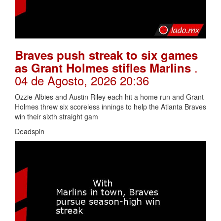
Braves push streak to six games
.
as Grant Holmes stifles Marlins
04 de Agosto, 2026 20:36
Ozzie Albies and Austin Riley each hit a home run and Grant
Holmes threw six scoreless innings to help the Atlanta Braves
win their sixth straight gam
Deadspin