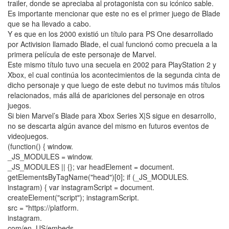
trailer, donde se apreciaba al protagonista con su icónico sable.
Es importante mencionar que este no es el primer juego de Blade
que se ha llevado a cabo.
Y es que en los 2000 existió un título para PS One desarrollado
por Activision llamado Blade, el cual funcionó como precuela a la
primera película de este personaje de Marvel.
Este mismo título tuvo una secuela en 2002 para PlayStation 2 y
Xbox, el cual continúa los acontecimientos de la segunda cinta de
dicho personaje y que luego de este debut no tuvimos más títulos
relacionados, más allá de apariciones del personaje en otros
juegos.
Si bien Marvel’s Blade para Xbox Series X|S sigue en desarrollo,
no se descarta algún avance del mismo en futuros eventos de
videojuegos.
(function() { window.
_JS_MODULES = window.
_JS_MODULES || {}; var headElement = document.
getElementsByTagName("head")[0]; if (_JS_MODULES.
instagram) { var instagramScript = document.
createElement("script"); instagramScript.
src = "https://platform.
instagram.
com/en_US/embeds.