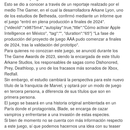
Esto se dio a conocer a través de un reportaje realizado por el
medio The Gamer, en el cual la desarrolladora Arkane Lyon, uno
de los estudios de Bethesda, confirmó mediante un informe que
el juego "entró en plena producción a finales de 2024".
{"videoId":"x9875m4","autoplay":true,"title":"Cómo activar Apple
Intelligence en México", "tag":"", "duration":"65"} "La fase de
producción del proyecto de juego AAA pudo comenzar a finales
de 2024, tras la validación del prototipo".
Para quienes no conozcan este juego, se anunció durante los
The Game Awards de 2023, siendo la encargada de este título
Arkane Studios, los responsables de sagas como Dishonored,
Prey, Deathloop, y uno de los fracasos más sonados de Xbox,
Redfall.
Sin embargo, el estudio cambiará la perspectiva para este nuevo
título de la franquicia de Marvel, y optará por un modo de juego
en tercera persona, a diferencia de sus títulos que son en
primera persona.
El juego se basará en una historia original ambientada en un
París donde el protagonista, Blade, se encarga de cazar
vampiros y enfrentarse a una invasión de estas especies.
Si bien de momento no se cuenta con más información respecto
a este juego, sí que podemos hacernos una idea con su teaser