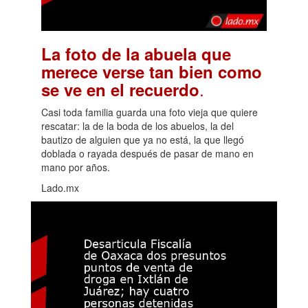
La foto de la abuela que
merece verse tan bien como
.
se ve en el recuerdo
Casi toda familia guarda una foto vieja que quiere
rescatar: la de la boda de los abuelos, la del
bautizo de alguien que ya no está, la que llegó
doblada o rayada después de pasar de mano en
mano por años.
Lado.mx