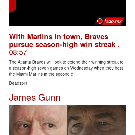
With Marlins in town, Braves
.
pursue season-high win streak
08:57
The Atlanta Braves will look to extend their winning streak to
a season-high seven games on Wednesday when they host
the Miami Marlins in the second c
Deadspin
James Gunn