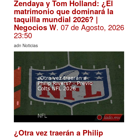
Zendaya y Tom Holland: ¿El
matrimonio que dominará la
taquilla mundial 2026? |
. 07 de Agosto, 2026
Negocios W
23:50
adn Noticias
¿Otra vez traerán a Philip