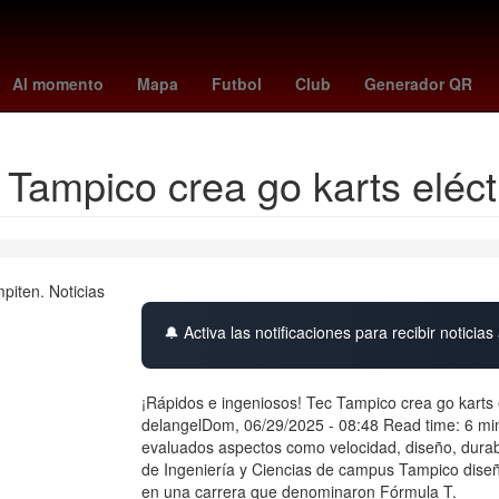
ad de México
Igor Lichnovsky
braves - angels
Juegos Centroameri
Al momento
Mapa
Futbol
Club
Generador QR
 Tampico crea go karts eléct
🔔 Activa las notificaciones para recibir noticias 
¡Rápidos e ingeniosos! Tec Tampico crea go karts 
delangelDom, 06/29/2025 - 08:48 Read time: 6 min
evaluados aspectos como velocidad, diseño, durab
de Ingeniería y Ciencias de campus Tampico diseña
en una carrera que denominaron Fórmula T.