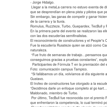
- Jorge Hidalgo.
Llegar a la metaLa carrera no estuvo exenta de dif
que se desprendían en plena pista y pilotos que pe
Sin embargo, las ganas de competir y ganar hiciero
de la carrera y la lluvia.
Romulus, Ruzzteze, Turbo, Guepardex, TecBull y 
En la primera parte del evento se realizaron las el
con las dos escuderías semifinalistas.
El reconocimiento de constructores y el People"s 
Fue la escudería Russteze quien se alzó como Cam
naturaleza.
“Fue fruto de semanas de trabajo…pensamos que s
conseguimos gracias a pruebas constantes”, expl
Participantes de Fórmula T en la premiación del 
Foto: comunicación campus Tampico.
"Si fallábamos un día, volvíamos al día siguiente a
Gustavo.
El trofeo de constructores fue otorgado a la escud
“Decidimos darle un enfoque completo al go kart…
Maldonado, miembro de Turbo.
Por último, TecBull fue reconocida con el premio P
que enfrentaron la competencia, lo cual terminó po