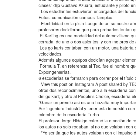
clases” dijo Gustavo Azuara, estudiante y piloto en
Los estudiantes estuvieron encargados del funcion
Fotos: comunicación campus Tampico.
Electricidad en la pista Luego de un semestre arma
profesores decidieron que para probarlos tenían q
El Karting es una modalidad del automovilismo que
cerrada, de uno o dos asientos, y con motores de g
Los go karts contaban con un motor, una batería el
velocidades.
Además algunos equipos decidían agregar element
Fórmula T, en referencia al Tec, fue el nombre qu
Expoingenierías.
6 escuderías se formaron para correr por el títul
View this post on Instagram A post shared by 
otros dos reconocimientos, uno a la escudería con
del go kart; y otro al People’s Choice, escudería el
“Ganar un premio así es una hazaña muy importan
Ser ingeniero industrial y tener esta inmersión c
miembro de la escudería Turbo.
El profesor Jorge Hidalgo externó la emoción de c
los autos no solo rodaban, si no que volaban con e
"Yo sentía que los autos volaban con el impulso d