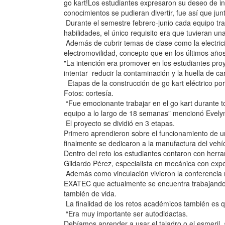
go kart!Los estudiantes expresaron su deseo de i
conocimientos se pudieran divertir, fue así que jun
Durante el semestre febrero-junio cada equipo tra
habilidades, el único requisito era que tuvieran una 
Además de cubrir temas de clase como la electrici
electromovilidad, concepto que en los últimos años
"La intención era promover en los estudiantes pro
intentar reducir la contaminación y la huella de ca
Etapas de la construcción de go kart eléctrico por
Fotos: cortesía.
“Fue emocionante trabajar en el go kart durante
equipo a lo largo de 18 semanas” mencionó Evel
El proyecto se dividió en 3 etapas.
Primero aprendieron sobre el funcionamiento de un
finalmente se dedicaron a la manufactura del vehí
Dentro del reto los estudiantes contaron con her
Gildardo Pérez, especialista en mecánica con exp
Además como vinculación vivieron la conferencia 
EXATEC que actualmente se encuentra trabajando e
también de vida.
La finalidad de los retos académicos también es q
“Era muy importante ser autodidactas.
Debíamos aprender a usar el taladro o el esmeri