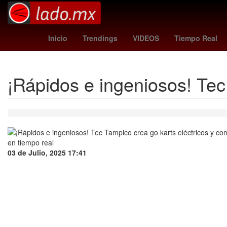
1985
Pago
celtics
Tribunal Superior de Justicia de la Ciud
Inicio
Trendings
VIDEOS
Tiempo Real
¡Rápidos e ingeniosos! Tec
03 de Julio, 2025 17:41