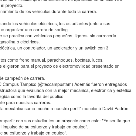
 el proyecto.
amiento de los vehículos durante toda la carrera.
ndo los vehículos eléctricos, los estudiantes junto a sus
ue organizar una carrera de karting.
 se practica con vehículos pequeños, ligeros, sin carrocería
asolina o eléctricos.
éctrica, un controlador, un acelerador y un switch con 3
os como freno manual, parachoques, bocinas, luces.
e eligieron para el proyecto de electromovilidad presentado en
o de campeón de carrera.
TEC Campus Tampico (@teccampustam) Además fueron entregados
structora que evaluada con la mejor mecánica, electrónica y estética
egida como la favorita del público.
te para nuestras carreras.
on la mecánica suma mucho a nuestro perfil” mencionó David Padrón,
ompartir con sus estudiantes un proyecto como este: "Yo sentía que
l impulso de su esfuerzo y trabajo en equipo".
e su esfuerzo y trabajo en equipo".