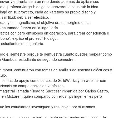
nnovar y enfrentarse a un reto donde además de aplicar sus
to al profesor Jorge Hidalgo comenzaron a construir la idea.
bajó en su proyecto, cada go kart tuvo su propio diseño y
similitud: debía ser eléctrico.
dad y el magnetismo, el objetivo era sumergirse en la
 ha tomado fuerza en la ingeniería.
yectos con cero emisiones en operación, para crear consciencia e
rbono", explicó el profesor Hidalgo.
 estudiantes de ingeniería.
 todo el semestre porque te demuestra cuánto puedes mejorar como
yn Gamboa, estudiante de segundo semestre.
 motor, continuaron con temas de análisis de sistemas eléctricos y
culo.
ramientas de apoyo como cursos de SolidWorks y un webinar con
eriencia en competencias de vehículos.
magistral llamada "Road to Success" impartida por Carlos Castro,
n McLaren, quien compartió con ellos tips ingenieriles pero
ue los estudiantes investiguen y resuelvan por sí mismos.
l, a soldar… cosas que normalmente no aprendes en un salón de