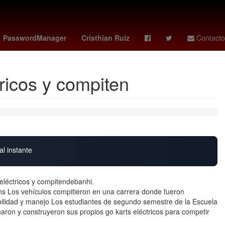
canos y del Caribe San Salvador 2023
Agresión
Brasil
Perú
PasswordManager
Cristhian Ruiz
Contacto
ricos y compiten
al instante
eléctricos y compitendebanhi.
s Los vehículos compitieron en una carrera donde fueron
ilidad y manejo Los estudiantes de segundo semestre de la Escuela
ron y construyeron sus propios go karts eléctricos para competir