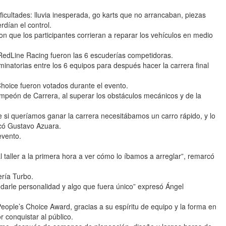
icultades: lluvia inesperada, go karts que no arrancaban, piezas
rdían el control.
n que los participantes corrieran a reparar los vehículos en medio
RedLine Racing fueron las 6 escuderías competidoras.
iminatorias entre los 6 equipos para después hacer la carrera final
Choice fueron votados durante el evento.
peón de Carrera, al superar los obstáculos mecánicos y de la
i queríamos ganar la carrera necesitábamos un carro rápido, y lo
icó Gustavo Azuara.
evento.
l taller a la primera hora a ver cómo lo íbamos a arreglar”, remarcó
ería Turbo.
darle personalidad y algo que fuera único” expresó Ángel
eople’s Choice Award, gracias a su espíritu de equipo y la forma en
r conquistar al público.