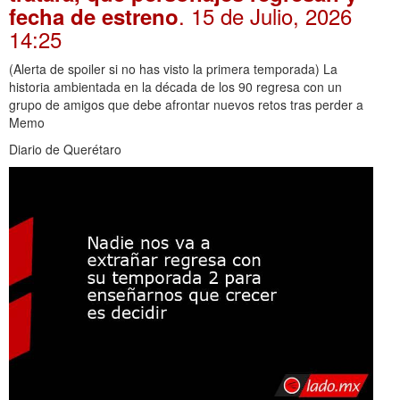
. 15 de Julio, 2026
fecha de estreno
14:25
(Alerta de spoiler si no has visto la primera temporada) La
historia ambientada en la década de los 90 regresa con un
grupo de amigos que debe afrontar nuevos retos tras perder a
Memo
Diario de Querétaro