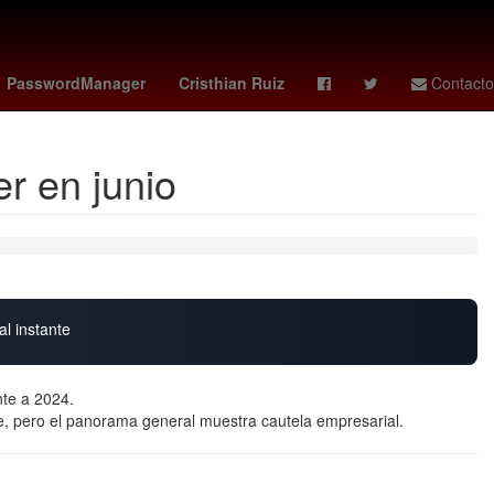
Juegos Olímpicos de París 2024
por
Inmueble
Baloncesto
PasswordManager
Cristhian Ruiz
Contacto
r en junio
al instante
nte a 2024.
te, pero el panorama general muestra cautela empresarial.