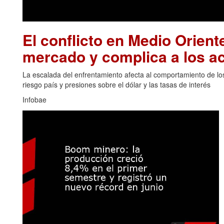
El conflicto en Medio Oriente
mercado y complica a los ac
La escalada del enfrentamiento afecta al comportamiento de los
riesgo país y presiones sobre el dólar y las tasas de interés
Infobae