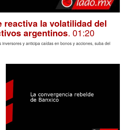
 reactiva la volatilidad del
tivos argentinos
. 01:20
 inversores y anticipa caídas en bonos y acciones, suba del