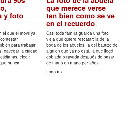
ura 90s
La foto de la abuela
o,
que merece verse
 y foto
tan bien como se ve
.
en el recuerdo
el que el móvil ya
Casi toda familia guarda una foto
 contestar
vieja que quiere rescatar: la de la
mbién para trabajar,
boda de los abuelos, la del bautizo de
s, navegar la ciudad
alguien que ya no está, la que llegó
otidianas, elegir
doblada o rayada después de pasar
 que nunca.
de mano en mano por años.
Lado.mx