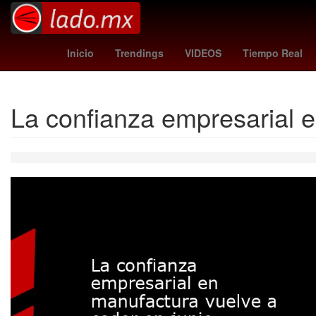
Epidemiología
Perú
celular nokia 1100
Morena
sassuolo
Inicio
Trendings
VIDEOS
Tiempo Real
La confianza empresarial e