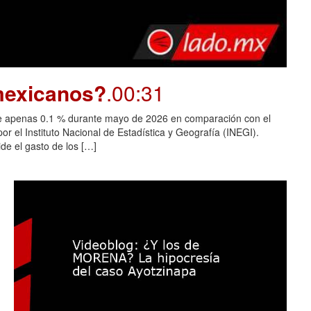
 mexicanos?
.00:31
 de apenas 0.1 % durante mayo de 2026 en comparación con el
r el Instituto Nacional de Estadística y Geografía (INEGI).
ide el gasto de los […]