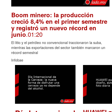
Boom minero: la producción
creció 8,4% en el primer semestre
y registró un nuevo récord en
.01:20
junio
El litio y el petróleo no convencional traccionaron la suba,
mientras las exportaciones del sector también marcaron un
récord semestral
Infobae