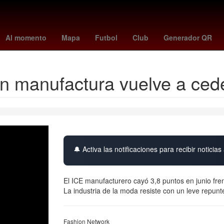
 - cremonese
Tribunal Electoral del Poder Judicial de la Federación
Al momento
Mapa
Futbol
Club
Generador QR
n manufactura vuelve a cede
🔔 Activa las notificaciones para recibir noticias 
El ICE manufacturero cayó 3,8 puntos en junio fre
La industria de la moda resiste con un leve repun
Fashion Network