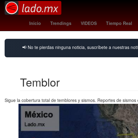
Madrid
leagues cup hoy
Brasil
Inicio
Trendings
VIDEOS
Tiempo Real
📢 No te pierdas ninguna noticia, suscríbete a nuestras noti
Temblor
Sigue la cobertura total de temblores y sismos. Reportes de sismos 