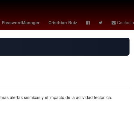
ley - leeds
Genética
Temporada
PasswordManager
Cristhian Ruiz
Contacto
as alertas sísmicas y el impacto de la actividad tectónica.