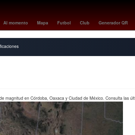
Star Wars
2024
scream 1
la casa de los famosos horario
burn
Al momento
Mapa
Futbol
Club
Generador QR
ficaciones
de magnitud en Córdoba, Oaxaca y Ciudad de México. Consulta las últim