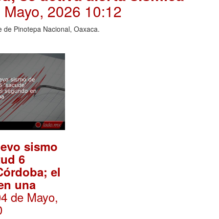
e Mayo, 2026 10:12
te de Pinotepa Nacional, Oaxaca.
evo sismo
tud 6
Córdoba; el
en una
04 de Mayo,
0