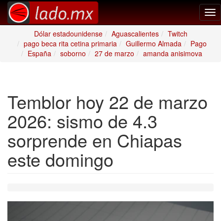
Tog
nav
Dólar estadounidense
Aguascalientes
Twitch
pago beca rita cetina primaria
Guillermo Almada
Pago
España
soborno
27 de marzo
amanda anisimova
Temblor hoy 22 de marzo
2026: sismo de 4.3
sorprende en Chiapas
este domingo