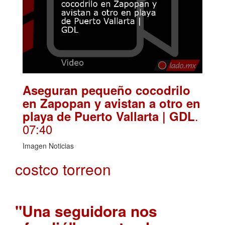
Aseguran pequeño cocodrilo
en Zapopan y avistan a otro en
.
playa de Puerto Vallarta | GDL
07:40
Imagen Noticias
costco torreon
"Una seguidora nos