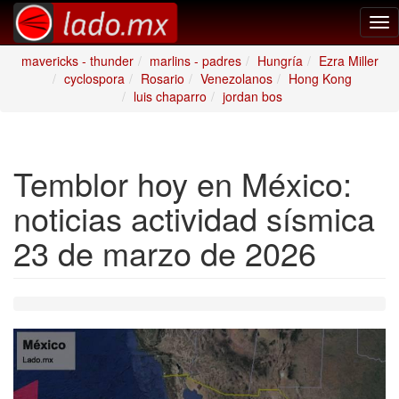
Tog
nav
mavericks - thunder
marlins - padres
Hungría
Ezra Miller
cyclospora
Rosario
Venezolanos
Hong Kong
luis chaparro
jordan bos
Temblor hoy en México:
noticias actividad sísmica
23 de marzo de 2026