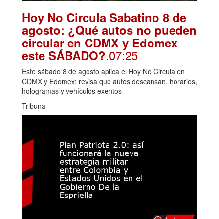
Hoy No Circula Sabatino 8 de
agosto: ¿Qué autos no pueden
circular en CDMX y Edomex
.07:25
este SÁBADO?
Este sábado 8 de agosto aplica el Hoy No Circula en
CDMX y Edomex; revisa qué autos descansan, horarios,
hologramas y vehículos exentos
Tribuna