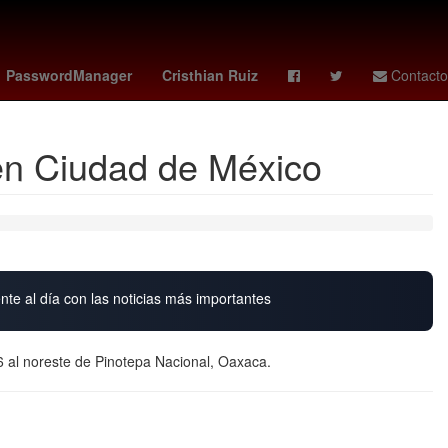
 ortiz candidato
Racing Club
Arturo Carmona
PasswordManager
Cristhian Ruiz
Contacto
 en Ciudad de México
nte al día con las noticias más importantes
 6 al noreste de Pinotepa Nacional, Oaxaca.