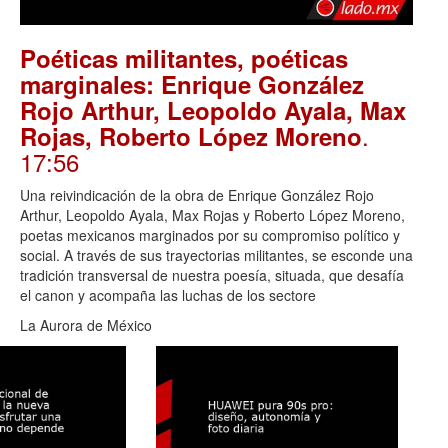
Poéticas militantes, poéticas
marginales: Enrique González
Rojo Arthur, Leopoldo Ayala, Max
.
Rojas, Roberto López Moreno
17:56
Una reivindicación de la obra de Enrique González Rojo
Arthur, Leopoldo Ayala, Max Rojas y Roberto López Moreno,
poetas mexicanos marginados por su compromiso político y
social. A través de sus trayectorias militantes, se esconde una
tradición transversal de nuestra poesía, situada, que desafía
el canon y acompaña las luchas de los sectore
La Aurora de México