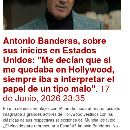
Antonio Banderas, sobre
sus inicios en Estados
Unidos: "Me decían que si
me quedaba en Hollywood,
siempre iba a interpretar el
papel de un tipo malo"
. 17
de Junio, 2026 23:35
En uno de esos montajes con IA tan de moda ahora, un usuario
imaginaba a grandes actores de Hollywood vestidos con las
elásticas de sus respectivas selecciones del Mundial de fútbol.
¿El elegido para representar a España? Antonio Banderas. No