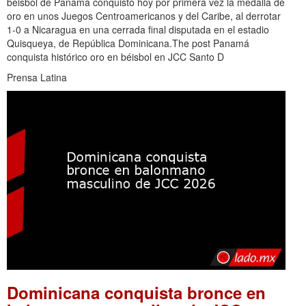
béisbol de Panamá conquistó hoy por primera vez la medalla de
oro en unos Juegos Centroamericanos y del Caribe, al derrotar
1-0 a Nicaragua en una cerrada final disputada en el estadio
Quisqueya, de República Dominicana.The post Panamá
conquista histórico oro en béisbol en JCC Santo D
Prensa Latina
Dominicana conquista bronce en