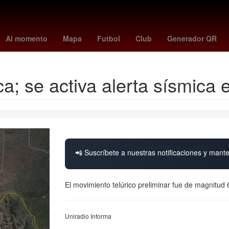
enderás
Rosario
Incendio
Asamblea
disney plus
hugo aguilar
Al momento
Mapa
Futbol
Club
Generador QR
a; se activa alerta sísmica
📲 Suscríbete a nuestras notificaciones y mante
El movimiento telúrico preliminar fue de magnitud
Uniradio Informa