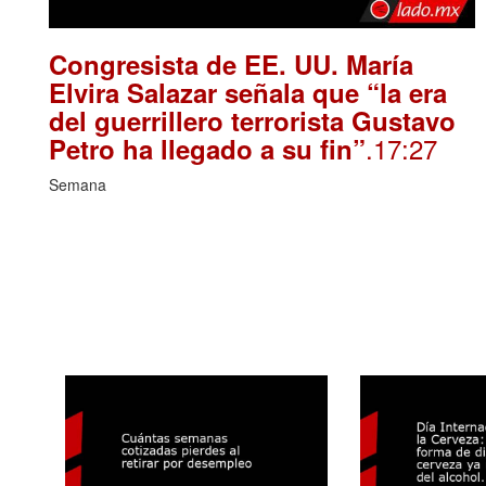
Congresista de EE. UU. María
Elvira Salazar señala que “la era
del guerrillero terrorista Gustavo
.17:27
Petro ha llegado a su fin”
Semana