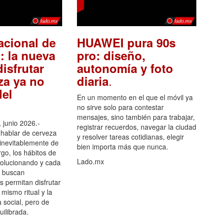
acional de
HUAWEI pura 90s
: la nueva
pro: diseño,
isfrutar
autonomía y foto
.
za ya no
diaria
el
En un momento en el que el móvil ya
no sirve solo para contestar
mensajes, sino también para trabajar,
 junio 2026.-
registrar recuerdos, navegar la ciudad
hablar de cerveza
y resolver tareas cotidianas, elegir
 inevitablemente de
bien importa más que nunca.
go, los hábitos de
Lado.mx
olucionando y cada
 buscan
es permitan disfrutar
 mismo ritual y la
 social, pero de
ilibrada.