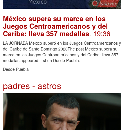
México supera su marca en los
Juegos Centroamericanos y del
. 19:36
Caribe: lleva 357 medallas
LA JORNADA México superó en los Juegos Centroamericanos y
del Caribe de Santo Domingo 2026The post México supera su
marca en los Juegos Centroamericanos y del Caribe: lleva 357
medallas appeared first on Desde Puebla.
Desde Puebla
padres - astros