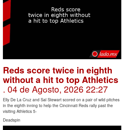
Reds score twice in eighth
without a hit to top Athletics
. 04 de Agosto, 2026 22:27
Elly De La Cruz and Sal Stewart scored on a pair of wild pitches
in the eighth inning to help the Cincinnati Reds rally past the
visiting Athletics 5-
Deadspin