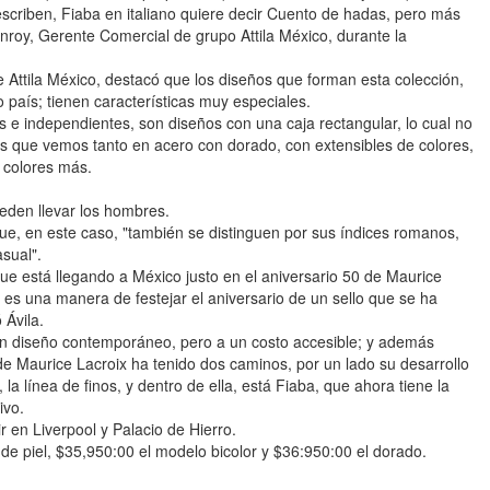
scriben, Fiaba en italiano quiere decir Cuento de hadas, pero más
roy, Gerente Comercial de grupo Attila México, durante la
 Attila México, destacó que los diseños que forman esta colección,
o país; tienen características muy especiales.
s e independientes, son diseños con una caja rectangular, lo cual no
ños que vemos tanto en acero con dorado, con extensibles de colores,
s colores más.
eden llevar los hombres.
ue, en este caso, "también se distinguen por sus índices romanos,
sual".
ue está llegando a México justo en el aniversario 50 de Maurice
 es una manera de festejar el aniversario de un sello que se ha
 Ávila.
un diseño contemporáneo, pero a un costo accesible; y además
de Maurice Lacroix ha tenido dos caminos, por un lado su desarrollo
 la línea de finos, y dentro de ella, está Fiaba, que ahora tiene la
ivo.
 en Liverpool y Palacio de Hierro.
de piel, $35,950:00 el modelo bicolor y $36:950:00 el dorado.