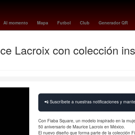
rterame
Rogelio Funes Mori
España
Temporada
mexico vs
Al momento
Mapa
Futbol
Club
Generador QR
e Lacroix con colección ins
📲 Suscríbete a nuestras notificaciones y mante
Con Fiaba Square, un modelo inspirado en la mujer
50 aniversario de Maurice Lacroix en México.
El nuevo diseño que forma parte de la colección 