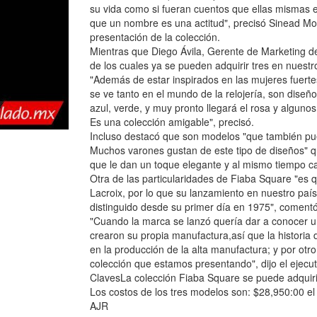
su vida como si fueran cuentos que ellas mismas e
que un nombre es una actitud", precisó Sinead Mon
presentación de la colección.
Mientras que Diego Ávila, Gerente de Marketing de
de los cuales ya se pueden adquirir tres en nuestr
"Además de estar inspirados en las mujeres fuerte
se ve tanto en el mundo de la relojería, son dise
azul, verde, y muy pronto llegará el rosa y alguno
Es una colección amigable", precisó.
Incluso destacó que son modelos "que también pu
Muchos varones gustan de este tipo de diseños" q
que le dan un toque elegante y al mismo tiempo ca
Otra de las particularidades de Fiaba Square "es q
Lacroix, por lo que su lanzamiento en nuestro país
distinguido desde su primer día en 1975", comentó
"Cuando la marca se lanzó quería dar a conocer 
crearon su propia manufactura,así que la historia 
en la producción de la alta manufactura; y por otro,
colección que estamos presentando", dijo el ejecut
ClavesLa colección Fiaba Square se puede adquirir
Los costos de los tres modelos son: $28,950:00 el 
AJR