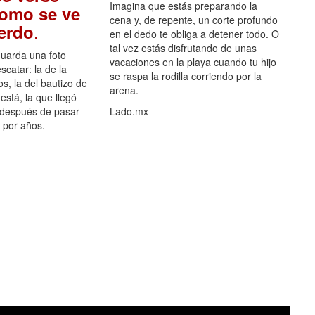
Imagina que estás preparando la
como se ve
cena y, de repente, un corte profundo
.
uerdo
en el dedo te obliga a detener todo. O
tal vez estás disfrutando de unas
guarda una foto
vacaciones en la playa cuando tu hijo
scatar: la de la
se raspa la rodilla corriendo por la
s, la del bautizo de
arena.
está, la que llegó
 después de pasar
Lado.mx
por años.