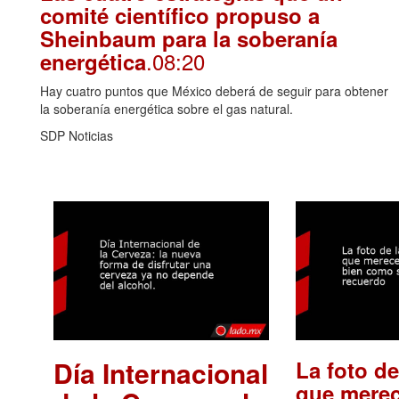
comité científico propuso a
Sheinbaum para la soberanía
.08:20
energética
Hay cuatro puntos que México deberá de seguir para obtener
la soberanía energética sobre el gas natural.
SDP Noticias
Día Internacional
La foto de
que merec