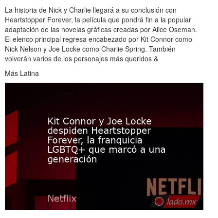
La historia de Nick y Charlie llegará a su conclusión con
Heartstopper Forever, la película que pondrá fin a la popular
adaptación de las novelas gráficas creadas por Alice Oseman.
El elenco principal regresa encabezado por Kit Connor como
Nick Nelson y Joe Locke como Charlie Spring. También
volverán varios de los personajes más queridos &
Más Latina