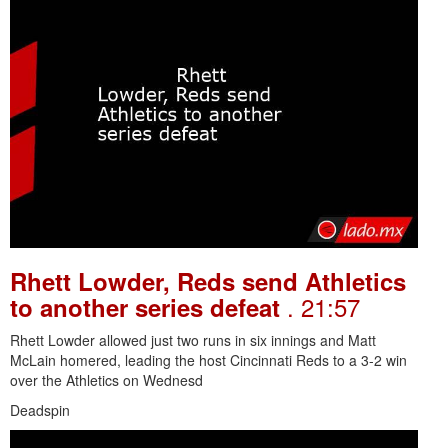
Rhett Lowder, Reds send Athletics
. 21:57
to another series defeat
Rhett Lowder allowed just two runs in six innings and Matt
McLain homered, leading the host Cincinnati Reds to a 3-2 win
over the Athletics on Wednesd
Deadspin