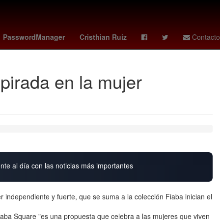
charlotte fc - pumas
Denuncia
Cohete
PasswordManager
Cristhian Ruiz
Contacto
pirada en la mujer
nte al día con las noticias más importantes
 independiente y fuerte, que se suma a la colección Fiaba inician el
Fiaba Square "es una propuesta que celebra a las mujeres que viven