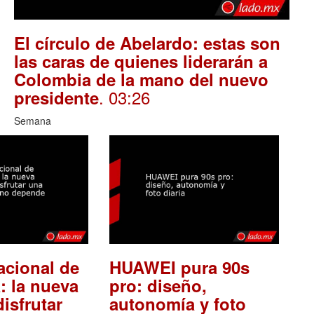
El círculo de Abelardo: estas son
las caras de quienes liderarán a
Colombia de la mano del nuevo
. 03:26
presidente
Semana
acional de
HUAWEI pura 90s
: la nueva
pro: diseño,
isfrutar
autonomía y foto