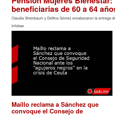
Pensión Mujeres Bienestar:
beneficiarias de 60 a 64 año
Claudia Sheinbaum y Delfina Gómez encabezaron la entrega de t
Infobae
Maíllo reclama a Sánchez que
convoque el Consejo de