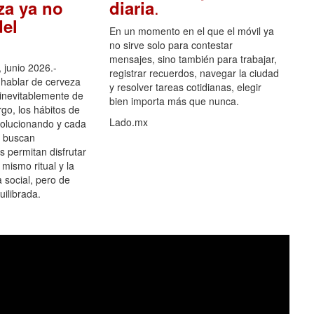
.
za ya no
diaria
el
En un momento en el que el móvil ya
no sirve solo para contestar
mensajes, sino también para trabajar,
 junio 2026.-
registrar recuerdos, navegar la ciudad
hablar de cerveza
y resolver tareas cotidianas, elegir
 inevitablemente de
bien importa más que nunca.
go, los hábitos de
Lado.mx
olucionando y cada
 buscan
es permitan disfrutar
 mismo ritual y la
 social, pero de
ilibrada.