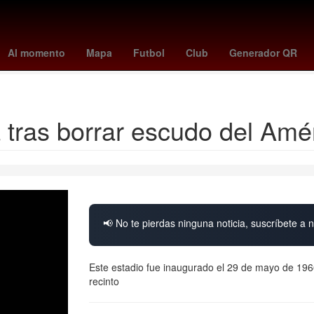
avés
Primera División de México
Carson Wentz
Gobierno
Facul
Al momento
Mapa
Futbol
Club
Generador QR
Rita Cetina Gutiérrez
a tras borrar escudo del Am
📢 No te pierdas ninguna noticia, suscríbete a n
Este estadio fue inaugurado el 29 de mayo de 196
recinto