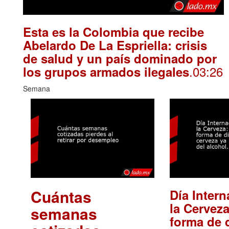
Esta es la Colombia que recibe
Abelardo De La Espriella: crisis
de salud y un país dominado por
.03:26
los grupos armados ilegales
Semana
Cuántas
Día Intern
la Cerveza
semanas
forma de d