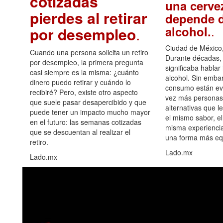
cotizadas
una cerve
pierdes al retirar
depende d
.
alcohol.
por desempleo
.
Ciudad de México,
Cuando una persona solicita un retiro
Durante décadas, 
por desempleo, la primera pregunta
significaba hablar
casi siempre es la misma: ¿cuánto
alcohol. Sin embar
dinero puedo retirar y cuándo lo
consumo están ev
recibiré? Pero, existe otro aspecto
vez más personas
que suele pasar desapercibido y que
alternativas que l
puede tener un impacto mucho mayor
el mismo sabor, el
en el futuro: las semanas cotizadas
misma experiencia
que se descuentan al realizar el
una forma más equ
retiro.
Lado.mx
Lado.mx