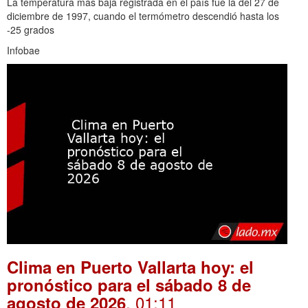
La temperatura más baja registrada en el país fue la del 27 de
diciembre de 1997, cuando el termómetro descendió hasta los
-25 grados
Infobae
Clima en Puerto Vallarta hoy: el
pronóstico para el sábado 8 de
. 01:11
agosto de 2026