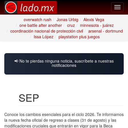
Toggl
navig
overwatch rush
Jonas Urbig
Alexis Vega
one battle after another
cruz
minnesota - juárez
coordinación nacional de protección civil
arsenal - dortmund
Issa López
playstation plus juegos
📢 No te pierdas ninguna noticia, suscríbete a nuestras
notificaciones
SEP
Conoce los cambios esenciales para el ciclo 2026. Te informamos
la nueva fecha oficial de regreso a clases (31 de agosto) y las
modificaciones cruciales que entrarán en vigor para la Beca