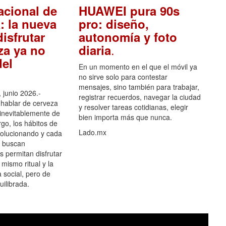
acional de
HUAWEI pura 90s
: la nueva
pro: diseño,
isfrutar
autonomía y foto
.
za ya no
diaria
el
En un momento en el que el móvil ya
no sirve solo para contestar
mensajes, sino también para trabajar,
 junio 2026.-
registrar recuerdos, navegar la ciudad
hablar de cerveza
y resolver tareas cotidianas, elegir
 inevitablemente de
bien importa más que nunca.
go, los hábitos de
Lado.mx
olucionando y cada
 buscan
es permitan disfrutar
 mismo ritual y la
 social, pero de
ilibrada.