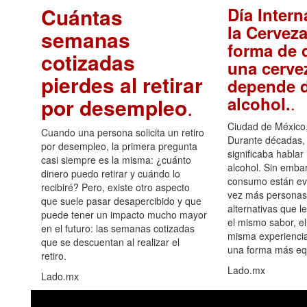
Cuántas
Día Intern
la Cerveza
semanas
forma de d
cotizadas
una cerve
pierdes al retirar
depende d
.
alcohol.
por desempleo
.
Ciudad de México,
Cuando una persona solicita un retiro
Durante décadas, 
por desempleo, la primera pregunta
significaba hablar
casi siempre es la misma: ¿cuánto
alcohol. Sin embar
dinero puedo retirar y cuándo lo
consumo están ev
recibiré? Pero, existe otro aspecto
vez más personas
que suele pasar desapercibido y que
alternativas que l
puede tener un impacto mucho mayor
el mismo sabor, el
en el futuro: las semanas cotizadas
misma experiencia
que se descuentan al realizar el
una forma más equ
retiro.
Lado.mx
Lado.mx