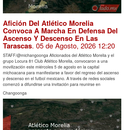
Afición Del Atlético Morelia
Convoca A Marcha En Defensa Del
Ascenso Y Descenso En Las
. 05 de Agosto, 2026 12:20
Tarascas
STAFF/@michangoonga Aficionados del Atlético Morelia y el
grupo Locura 81 Club Atlético Morelia, convocaron a una
movilización este miércoles 5 de agosto en la capital
michoacana para manifestarse a favor del regreso del ascenso
y descenso en el futbol mexicano. A través de redes sociales
comenzó a difundirse una invitación para reunirse en
Changoonga