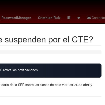
Rosario
araujo
phillies - blue jays
PasswordManager
Cristhian Ruiz
Contacto
se suspenden por el CTE?
. Activa las notificaciones
ario de la SEP sobre las clases de este viernes 24 de abril y