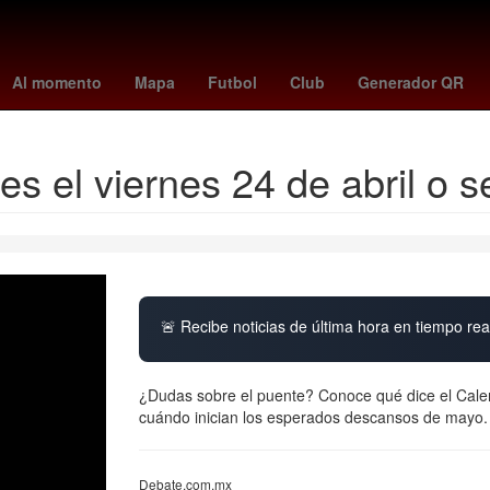
 II de Jordania
Portland Trail Blazers
amazon prime
Ácido graso
Al momento
Mapa
Futbol
Club
Generador QR
s el viernes 24 de abril o 
🚨 Recibe noticias de última hora en tiempo real
¿Dudas sobre el puente? Conoce qué dice el Calend
cuándo inician los esperados descansos de mayo.
Debate.com.mx