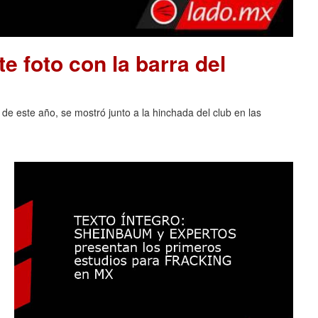
e foto con la barra del
 de este año, se mostró junto a la hinchada del club en las