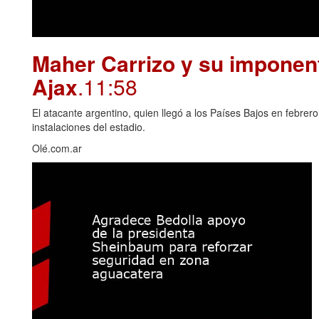
Maher Carrizo y su imponent
Ajax
.11:58
El atacante argentino, quien llegó a los Países Bajos en febrero
instalaciones del estadio.
Olé.com.ar