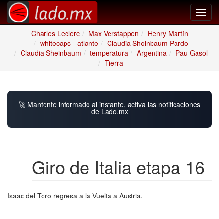
Toggl
navig
Charles Leclerc
Max Verstappen
Henry Martín
whitecaps - atlante
Claudia Sheinbaum Pardo
Claudia Sheinbaum
temperatura
Argentina
Pau Gasol
Tierra
🚀 Mantente informado al instante, activa las notificaciones
de Lado.mx
Giro de Italia etapa 16
Isaac del Toro regresa a la Vuelta a Austria.