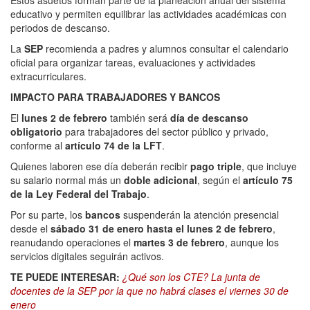
Estos asuetos forman parte de la planeación anual del sistema
educativo y permiten equilibrar las actividades académicas con
periodos de descanso.
La
SEP
recomienda a padres y alumnos consultar el calendario
oficial para organizar tareas, evaluaciones y actividades
extracurriculares.
IMPACTO PARA TRABAJADORES Y BANCOS
El
lunes 2 de febrero
también será
día de descanso
obligatorio
para trabajadores del sector público y privado,
conforme al
artículo 74 de la LFT
.
Quienes laboren ese día deberán recibir
pago triple
, que incluye
su salario normal más un
doble adicional
, según el
artículo 75
de la Ley Federal del Trabajo
.
Por su parte, los
bancos
suspenderán la atención presencial
desde el
sábado 31 de enero hasta el lunes 2 de febrero
,
reanudando operaciones el
martes 3 de febrero
, aunque los
servicios digitales seguirán activos.
TE PUEDE INTERESAR:
¿Qué son los CTE? La junta de
docentes de la SEP por la que no habrá clases el viernes 30 de
enero