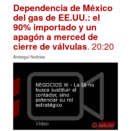
Dependencia de México
del gas de EE.UU.: el
90% importado y un
apagón a merced de
cierre de válvulas
. 20:20
Aristegui Noticias