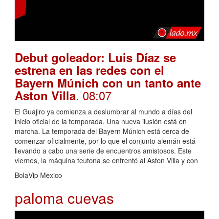
Debut goleador: Luis Díaz se
estrena en las redes con el
Bayern Múnich con un tanto ante
. 08:07
Aston Villa
El Guajiro ya comienza a deslumbrar al mundo a días del
inicio oficial de la temporada. Una nueva ilusión está en
marcha. La temporada del Bayern Múnich está cerca de
comenzar oficialmente, por lo que el conjunto alemán está
llevando a cabo una serie de encuentros amistosos. Este
viernes, la máquina teutona se enfrentó al Aston Villa y con
BolaVip Mexico
paloma cuevas