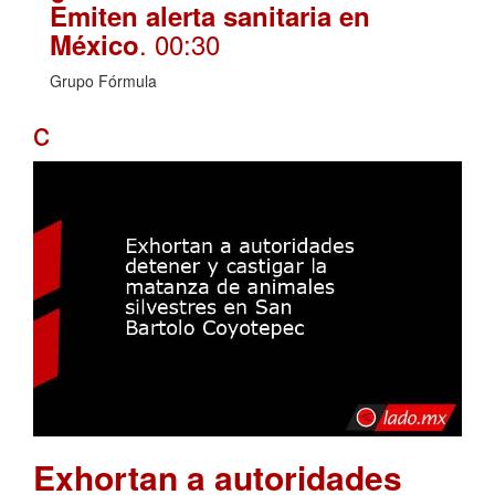
Emiten alerta sanitaria en
. 00:30
México
Grupo Fórmula
c
Exhortan a autoridades