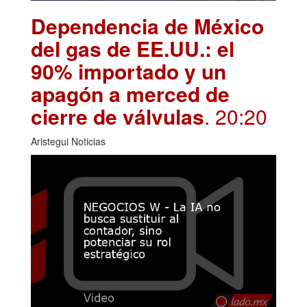
Dependencia de México
del gas de EE.UU.: el
90% importado y un
apagón a merced de
cierre de válvulas
. 20:20
Aristegui Noticias