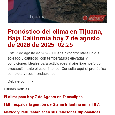
Pronóstico del clima en Tijuana,
Baja California hoy 7 de agosto
. 02:25
de 2026 de 2025
Este 7 de agosto de 2026, Tijuana experimentará un día
soleado y caluroso, con temperaturas elevadas y
condiciones ideales para actividades al aire libre, pero con
precaución ante el calor intenso. Consulta aquí el pronóstico
completo y recomendaciones.
Debate.com.mx
Últimas noticias
El clima para hoy 7 de Agosto en Tamaulipas
FMF respalda la gestión de Gianni Infantino en la FIFA
México y Perú restablecen sus relaciones diplomáticas