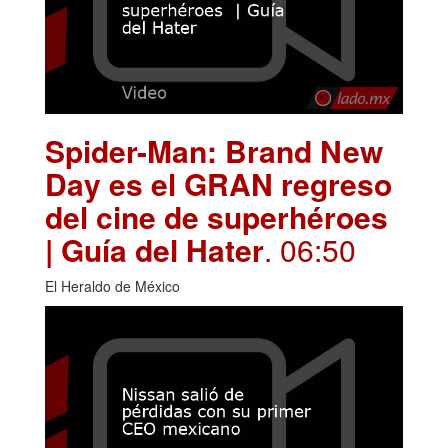
Spider-Man: Brand New
Day es el GRAN regreso
del cine de superhéroes
| Guía del Hater
. 06:50
El Heraldo de México