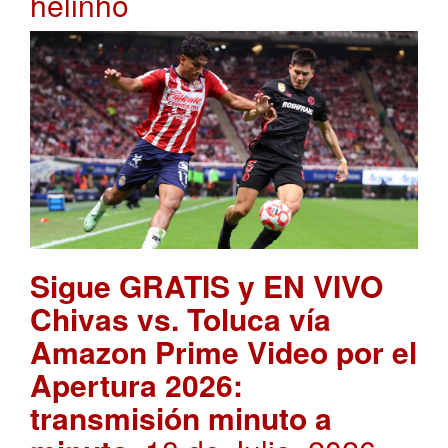
helinho
Sigue GRATIS y EN VIVO
Chivas vs. Toluca vía
Amazon Prime Video por el
Apertura 2026:
transmisión minuto a