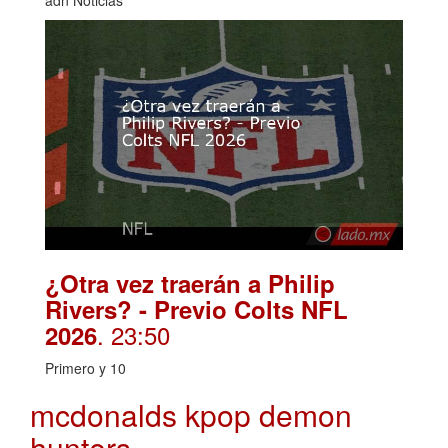
adn Noticias
¿Otra vez traerán a Philip
Rivers? - Previo Colts NFL
. 23:50
2026
Primero y 10
mcdonalds kpop demon
hunters