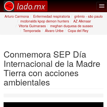
Tog
nav
Arturo Carmona
Enfermedad respiratoria
grêmio - são paulo
mcdonalds kpop demon hunters
AZ Alkmaar
Vitoria Guimaraes
meghan duquesa de sussex
Temporada
Álvaro Uribe
Copa del Rey
Conmemora SEP Día
Internacional de la Madre
Tierra con acciones
ambientales