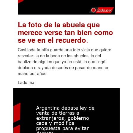
La foto de la abuela que
merece verse tan bien como
.
se ve en el recuerdo
Casi toda familia guarda una foto vieja que quiere
rescatar: la de la boda de los abuelos, la del
bautizo de alguien que ya no está, la que llegó
doblada o rayada después de pasar de mano en
mano por años.
Lado.mx