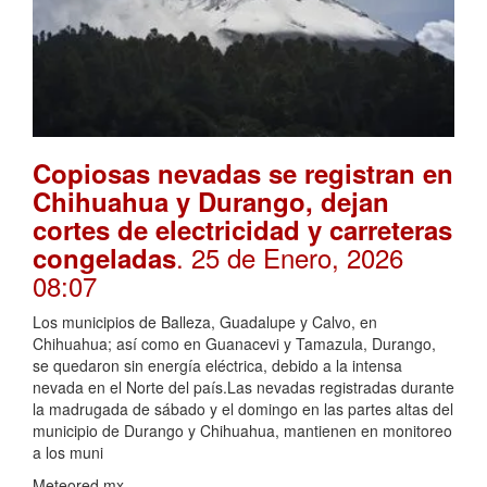
Copiosas nevadas se registran en
Chihuahua y Durango, dejan
cortes de electricidad y carreteras
. 25 de Enero, 2026
congeladas
08:07
Los municipios de Balleza, Guadalupe y Calvo, en
Chihuahua; así como en Guanacevi y Tamazula, Durango,
se quedaron sin energía eléctrica, debido a la intensa
nevada en el Norte del país.Las nevadas registradas durante
la madrugada de sábado y el domingo en las partes altas del
municipio de Durango y Chihuahua, mantienen en monitoreo
a los muni
Meteored.mx