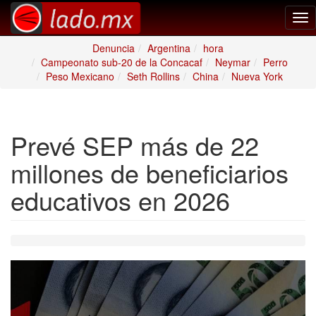
Tog
nav
Denuncia
Argentina
hora
Campeonato sub-20 de la Concacaf
Neymar
Perro
Peso Mexicano
Seth Rollins
China
Nueva York
Prevé SEP más de 22
millones de beneficiarios
educativos en 2026