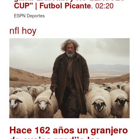
. 02:20
CUP" | Futbol Picante
ESPN Deportes
nfl hoy
Hace 162 años un granjero